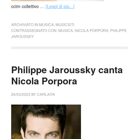
cctm collettivo …
[Leggi di più...]
ARCHIVIATO IN:
MUSICA
,
MUSICISTI
CONTRASSEGNATO CON:
MUSICA
,
NICOLA PORPORA
,
PHILIPPE
JAROUSSKY
Philippe Jaroussky canta
Nicola Porpora
26/03/2023
BY
CARLAITA