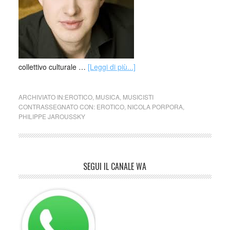
collettivo culturale …
[Leggi di più...]
ARCHIVIATO IN:
EROTICO
,
MUSICA
,
MUSICISTI
CONTRASSEGNATO CON:
EROTICO
,
NICOLA PORPORA
,
PHILIPPE JAROUSSKY
SEGUI IL CANALE WA