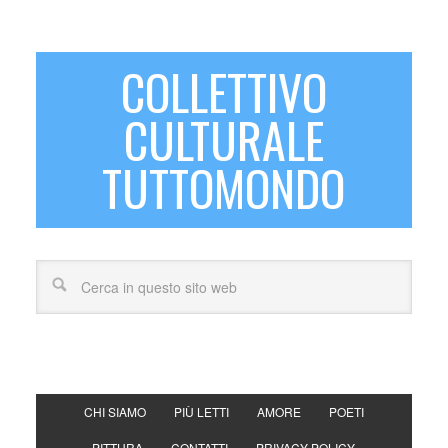
COLLETTIVO
CULTURALE
TUTTOMONDO
CHI SIAMO
PIÙ LETTI
AMORE
POETI
PITTURA
CONTATTI
PRIVACY POLICY