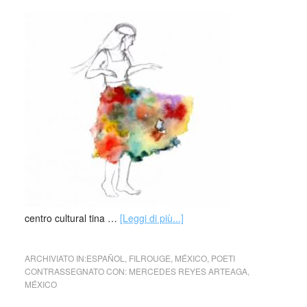
centro cultural tina …
[Leggi di più...]
ARCHIVIATO IN:
ESPAÑOL
,
FILROUGE
,
MÉXICO
,
POETI
CONTRASSEGNATO CON:
MERCEDES REYES ARTEAGA
,
MÉXICO