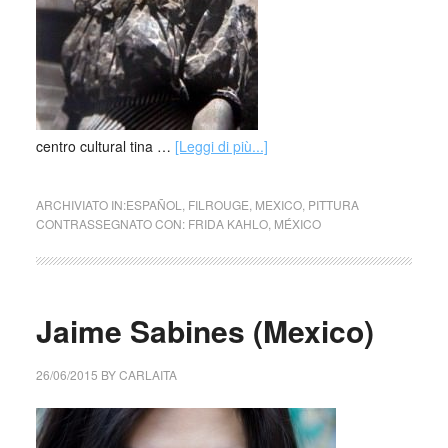
centro cultural tina …
[Leggi di più...]
ARCHIVIATO IN:
ESPAÑOL
,
FILROUGE
,
MEXICO
,
PITTURA
CONTRASSEGNATO CON:
FRIDA KAHLO
,
MÉXICO
Jaime Sabines (Mexico)
26/06/2015
BY
CARLAITA