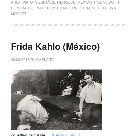
ARCHIVIATO IN:
ESPAÑOL
,
FILROUGE
,
MEXICO
,
TINA MODOTTI
CONTRASSEGNATO CON:
EDWARD WESTON
,
MÉXICO
,
TINA
MODOTTI
Frida Kahlo (México)
20/03/2016
BY
CARLAITA
collettivo culturale …
[Leggi di più...]