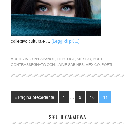
collettivo culturale …
[Leggi di più...]
ARCHIVIATO IN:
ESPAÑOL
,
FILROUGE
,
MÉXICO
,
POETI
CONTRASSEGNATO CON:
JAIME SABINES
,
MÉXICO
,
POETI
« Pagina precedente
1
…
9
10
11
SEGUI IL CANALE WA