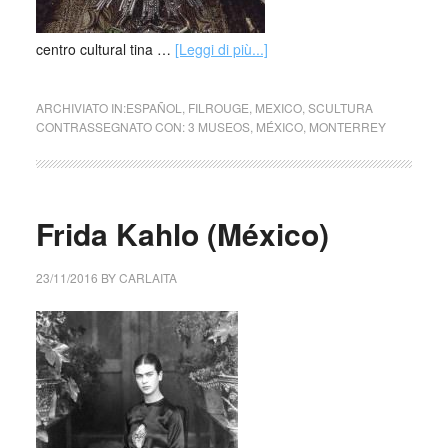
centro cultural tina …
[Leggi di più...]
ARCHIVIATO IN:
ESPAÑOL
,
FILROUGE
,
MEXICO
,
SCULTURA
CONTRASSEGNATO CON:
3 MUSEOS
,
MÉXICO
,
MONTERREY
Frida Kahlo (México)
23/11/2016
BY
CARLAITA