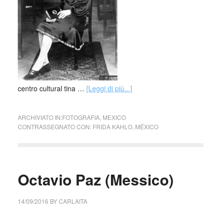
centro cultural tina …
[Leggi di più...]
ARCHIVIATO IN:
FOTOGRAFIA
,
MEXICO
CONTRASSEGNATO CON:
FRIDA KAHLO
,
MÉXICO
Octavio Paz (Messico)
14/09/2016
BY
CARLAITA