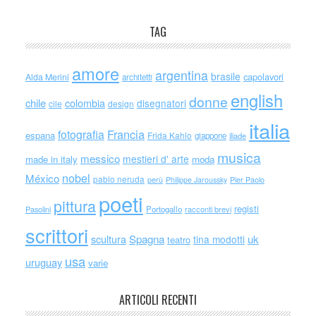
TAG
amore
argentina
brasile
capolavori
Alda Merini
architetti
english
donne
chile
colombia
disegnatori
cile
design
italia
Francia
fotografia
espana
Frida Kahlo
giappone
iliade
musica
messico
mestieri d' arte
made in italy
moda
nobel
México
pablo neruda
perù
Philippe Jaroussky
Pier Paolo
poeti
pittura
registi
Portogallo
racconti brevi
Pasolini
scrittori
scultura
Spagna
uk
tina modotti
teatro
usa
uruguay
varie
ARTICOLI RECENTI