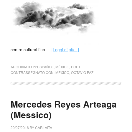
centro cultural tina …
[Leggi di più...]
ARCHIVIATO IN:
ESPAÑOL
,
MÉXICO
,
POETI
CONTRASSEGNATO CON:
MÉXICO
,
OCTAVIO PAZ
Mercedes Reyes Arteaga
(Messico)
20/07/2016
BY
CARLAITA