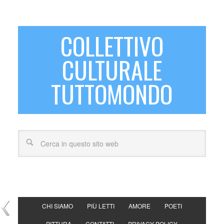
COLLETTIVO
CULTURALE
TUTTOMONDO
CHI SIAMO
PIÙ LETTI
AMORE
POETI
PITTURA
CONTATTI
PRIVACY POLICY