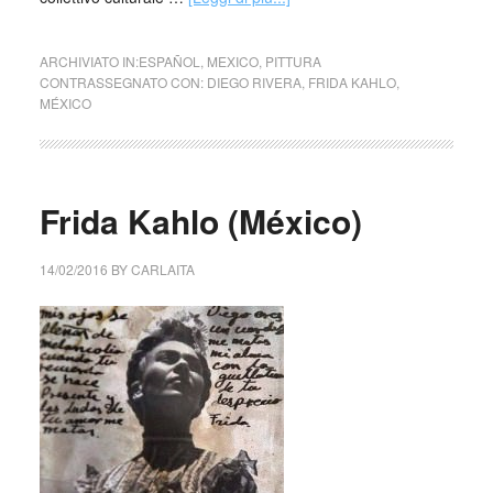
ARCHIVIATO IN:
ESPAÑOL
,
MEXICO
,
PITTURA
CONTRASSEGNATO CON:
DIEGO RIVERA
,
FRIDA KAHLO
,
MÉXICO
Frida Kahlo (México)
14/02/2016
BY
CARLAITA