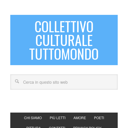
COLLETTIVO
CULTURALE
TUTTOMONDO
CHI SIAMO
PIÙ LETTI
AMORE
POETI
PITTURA
CONTATTI
PRIVACY POLICY