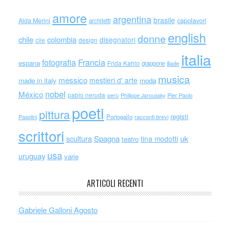
amore
argentina
brasile
capolavori
Alda Merini
architetti
english
donne
chile
colombia
disegnatori
cile
design
italia
Francia
fotografia
espana
Frida Kahlo
giappone
iliade
musica
messico
mestieri d' arte
made in italy
moda
nobel
México
pablo neruda
perù
Philippe Jaroussky
Pier Paolo
poeti
pittura
registi
Portogallo
racconti brevi
Pasolini
scrittori
scultura
Spagna
uk
tina modotti
teatro
usa
uruguay
varie
ARTICOLI RECENTI
Gabriele Galloni Agosto