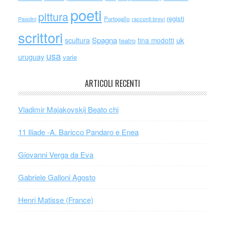
poeti
pittura
registi
Portogallo
racconti brevi
Pasolini
scrittori
scultura
Spagna
uk
tina modotti
teatro
usa
uruguay
varie
ARTICOLI RECENTI
Vladimir Majakovskij Beato chi
11 Iliade -A. Baricco Pandaro e Enea
Giovanni Verga da Eva
Gabriele Galloni Agosto
Henri Matisse (France)