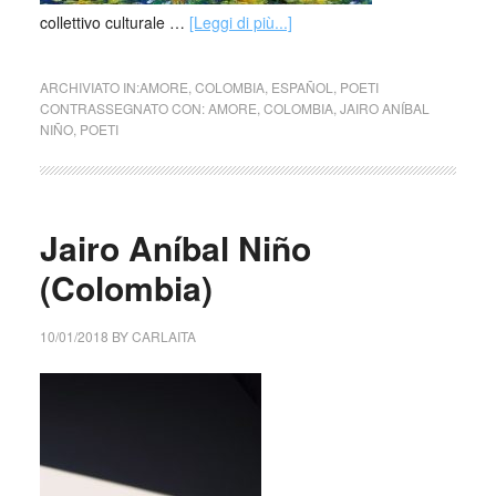
collettivo culturale …
[Leggi di più...]
ARCHIVIATO IN:
AMORE
,
COLOMBIA
,
ESPAÑOL
,
POETI
CONTRASSEGNATO CON:
AMORE
,
COLOMBIA
,
JAIRO ANÍBAL
NIÑO
,
POETI
Jairo Aníbal Niño
(Colombia)
10/01/2018
BY
CARLAITA