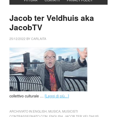
Jacob ter Veldhuis aka
JacobTV
25/12/2022
BY
CARLAITA
collettivo culturale …
[Leggi di più...]
ARCHIVIATO IN:
ENGLISH
,
MUSICA
,
MUSICISTI
CONTRASSEGNATO CON:
ENGLISH
,
JACOB TER VELDHUIS
,