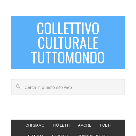
COLLETTIVO
CULTURALE
TUTTOMONDO
CHI SIAMO
PIÙ LETTI
AMORE
POETI
PITTURA
CONTATTI
PRIVACY POLICY