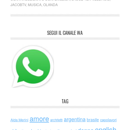
JACOBTV
,
MUSICA
,
OLANDA
SEGUI IL CANALE WA
TAG
amore
argentina
brasile
capolavori
Alda Merini
architetti
english