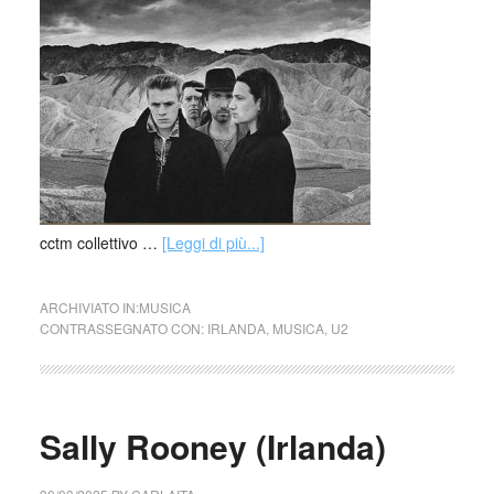
cctm collettivo …
[Leggi di più...]
ARCHIVIATO IN:
MUSICA
CONTRASSEGNATO CON:
IRLANDA
,
MUSICA
,
U2
Sally Rooney (Irlanda)