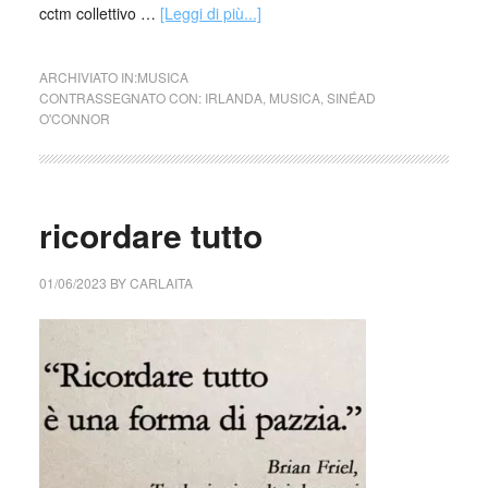
cctm collettivo …
[Leggi di più...]
ARCHIVIATO IN:
MUSICA
CONTRASSEGNATO CON:
IRLANDA
,
MUSICA
,
SINÉAD
O'CONNOR
ricordare tutto
01/06/2023
BY
CARLAITA