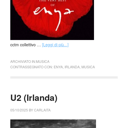
cctm collettivo …
[Leggi di più...]
ARCHIVIATO IN:
MUSICA
CONTRASSEGNATO CON:
ENYA
,
IRLANDA
,
MUSICA
U2 (Irlanda)
05/10/2025
BY
CARLAITA