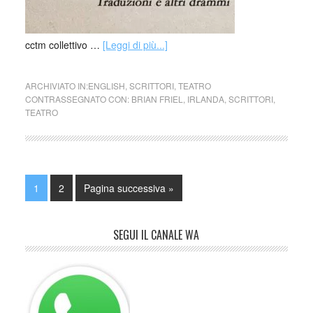
cctm collettivo …
[Leggi di più...]
ARCHIVIATO IN:
ENGLISH
,
SCRITTORI
,
TEATRO
CONTRASSEGNATO CON:
BRIAN FRIEL
,
IRLANDA
,
SCRITTORI
,
TEATRO
1
2
Pagina successiva »
SEGUI IL CANALE WA