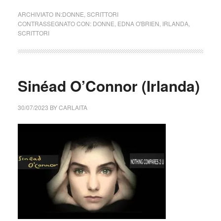
ARCHIVIATO IN:
DONNE
,
SCRITTORI
CONTRASSEGNATO CON:
DONNE
,
EDNA O'BRIEN
,
IRLANDA
,
SCRITTORI
Sinéad O’Connor (Irlanda)
30/07/2023
BY
CARLAITA