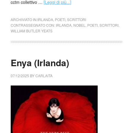
cctm collettivo …
[Leggi di più...]
ARCHIVIATO IN:
IRLANDA
,
POETI
,
SCRITTORI
CONTRASSEGNATO CON:
IRLANDA
,
NOBEL
,
POETI
,
SCRITTORI
,
WILLIAM BUTLER YEATS
Enya (Irlanda)
07/12/2025
BY
CARLAITA