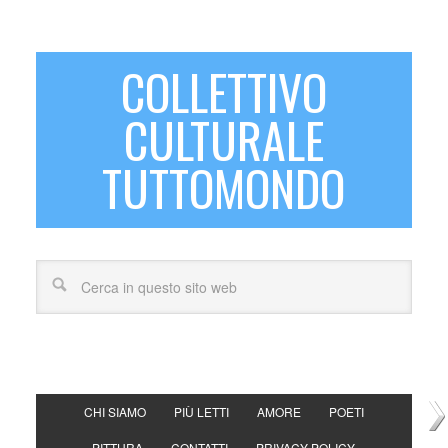
COLLETTIVO
CULTURALE
TUTTOMONDO
CHI SIAMO
PIÙ LETTI
AMORE
POETI
PITTURA
CONTATTI
PRIVACY POLICY