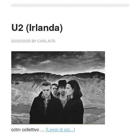
U2 (Irlanda)
23/03/2025
BY
CARLAITA
cctm collettivo …
[Leggi di più...]