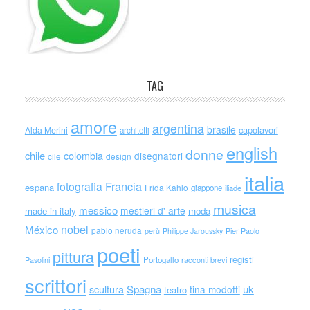
TAG
amore
argentina
brasile
capolavori
Alda Merini
architetti
english
donne
chile
colombia
disegnatori
cile
design
italia
Francia
fotografia
espana
Frida Kahlo
giappone
iliade
musica
messico
mestieri d' arte
made in italy
moda
nobel
México
pablo neruda
perù
Philippe Jaroussky
Pier Paolo
poeti
pittura
registi
Portogallo
racconti brevi
Pasolini
scrittori
scultura
Spagna
uk
tina modotti
teatro