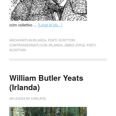
cctm collettivo …
[Leggi di più...]
ARCHIVIATO IN:
IRLANDA
,
POETI
,
SCRITTORI
CONTRASSEGNATO CON:
IRLANDA
,
JAMES JOYCE
,
POETI
,
SCRITTORI
William Butler Yeats
(Irlanda)
28/12/2024
BY
CARLAITA