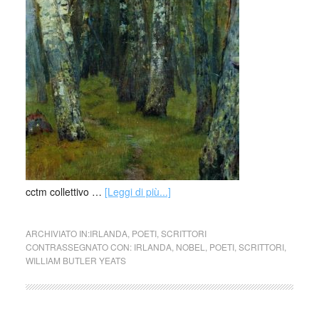
cctm collettivo …
[Leggi di più...]
ARCHIVIATO IN:
IRLANDA
,
POETI
,
SCRITTORI
CONTRASSEGNATO CON:
IRLANDA
,
NOBEL
,
POETI
,
SCRITTORI
,
WILLIAM BUTLER YEATS