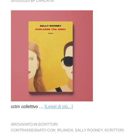
30/03/2025
BY
CARLAITA
cctm collettivo …
[Leggi di più...]
ARCHIVIATO IN:
SCRITTORI
CONTRASSEGNATO CON:
IRLANDA
,
SALLY ROONEY
,
SCRITTORI