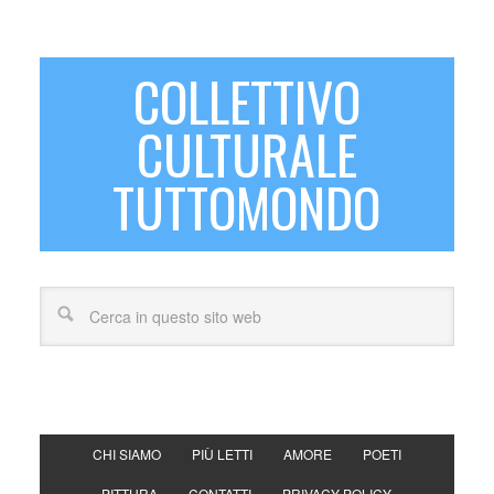
COLLETTIVO
CULTURALE
TUTTOMONDO
CHI SIAMO
PIÙ LETTI
AMORE
POETI
PITTURA
CONTATTI
PRIVACY POLICY