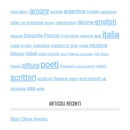
amore
argentina
brasile
capolavori
Alda Merini
architetti
english
donne
chile
colombia
disegnatori
cile
design
italia
Francia
fotografia
espana
Frida Kahlo
giappone
iliade
musica
messico
mestieri d' arte
made in italy
moda
nobel
México
pablo neruda
perù
Philippe Jaroussky
Pier Paolo
poeti
pittura
registi
Portogallo
racconti brevi
Pasolini
scrittori
scultura
Spagna
uk
tina modotti
teatro
usa
uruguay
varie
ARTICOLI RECENTI
Mary Oliver Agosto