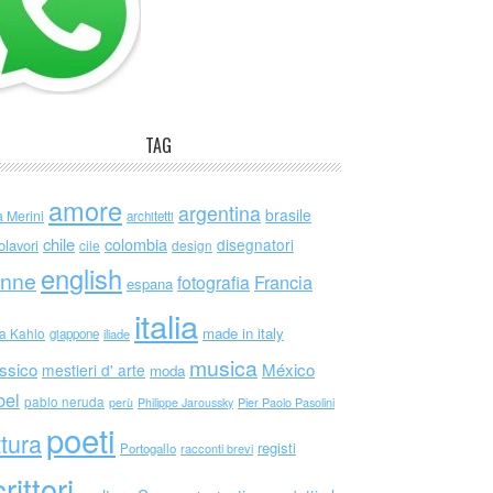
TAG
amore
argentina
brasile
a Merini
architetti
chile
colombia
disegnatori
olavori
cile
design
english
nne
Francia
fotografia
espana
italia
made in italy
da Kahlo
giappone
iliade
musica
ssico
México
mestieri d' arte
moda
bel
pablo neruda
perù
Philippe Jaroussky
Pier Paolo Pasolini
poeti
ttura
registi
Portogallo
racconti brevi
rittori