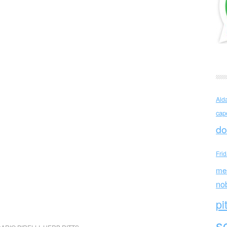
Ald
cap
do
Fri
me
no
pi
sc