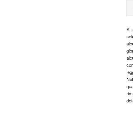
Si 
sol
alc
gio
alc
con
leg
Nel
qua
rim
det