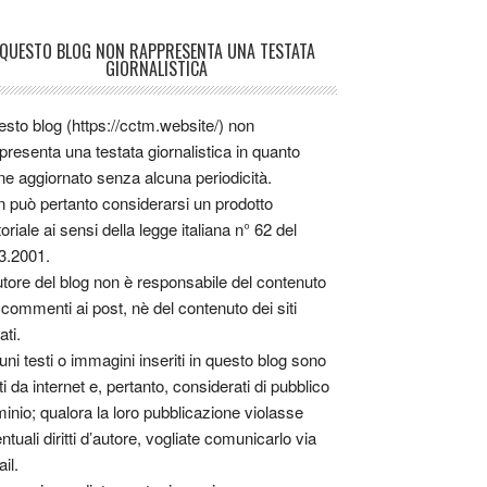
QUESTO BLOG NON RAPPRESENTA UNA TESTATA
GIORNALISTICA
sto blog (https://cctm.website/) non
presenta una testata giornalistica in quanto
ne aggiornato senza alcuna periodicità.
 può pertanto considerarsi un prodotto
toriale ai sensi della legge italiana n° 62 del
3.2001.
utore del blog non è responsabile del contenuto
 commenti ai post, nè del contenuto dei siti
ati.
uni testi o immagini inseriti in questo blog sono
tti da internet e, pertanto, considerati di pubblico
inio; qualora la loro pubblicazione violasse
ntuali diritti d’autore, vogliate comunicarlo via
il.