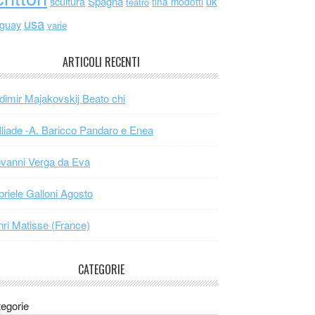
scultura
Spagna
uk
tina modotti
teatro
usa
uguay
varie
ARTICOLI RECENTI
dimir Majakovskij Beato chi
Iliade -A. Baricco Pandaro e Enea
vanni Verga da Eva
riele Galloni Agosto
ri Matisse (France)
CATEGORIE
egorie