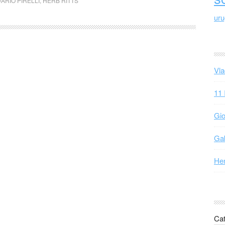
ARIO PIRELLI
,
HERB RITTS
ur
Vla
11 
Gio
Gab
Hen
Cat