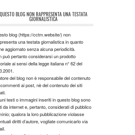
QUESTO BLOG NON RAPPRESENTA UNA TESTATA
GIORNALISTICA
sto blog (https://cctm.website/) non
presenta una testata giornalistica in quanto
ne aggiornato senza alcuna periodicità.
 può pertanto considerarsi un prodotto
toriale ai sensi della legge italiana n° 62 del
3.2001.
utore del blog non è responsabile del contenuto
 commenti ai post, nè del contenuto dei siti
ati.
uni testi o immagini inseriti in questo blog sono
tti da internet e, pertanto, considerati di pubblico
inio; qualora la loro pubblicazione violasse
ntuali diritti d’autore, vogliate comunicarlo via
il.