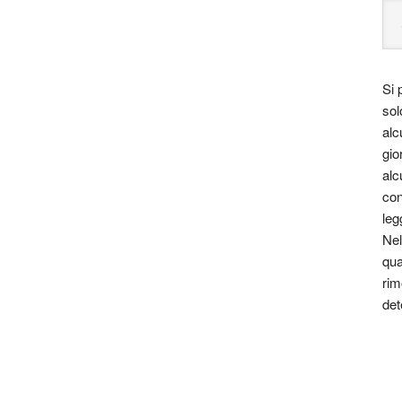
Si 
sol
alc
gio
alc
con
leg
Nel
qua
rim
det