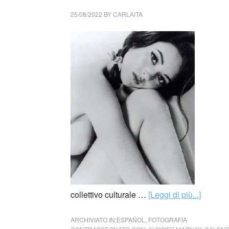
25/08/2022
BY
CARLAITA
collettivo culturale …
[Leggi di più...]
ARCHIVIATO IN:
ESPAÑOL
,
FOTOGRAFIA