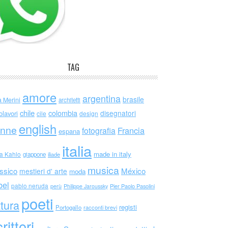
TAG
amore
argentina
brasile
a Merini
architetti
chile
colombia
disegnatori
olavori
cile
design
english
nne
Francia
fotografia
espana
italia
made in italy
da Kahlo
giappone
iliade
musica
ssico
México
mestieri d' arte
moda
bel
pablo neruda
perù
Philippe Jaroussky
Pier Paolo Pasolini
poeti
ttura
registi
Portogallo
racconti brevi
rittori