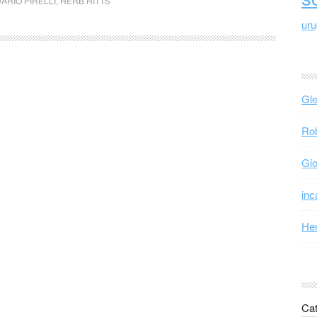
ARIO PIRELLI
,
HERB RITTS
ur
Gle
Rob
Gio
inc
Hen
Cat