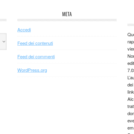
META
Accedi
Que
rap
Feed dei contenuti
vie
Non
Feed dei commenti
edi
WordPress.org
7.0
L’a
dei
link
Alc
tra
dom
eve
ema