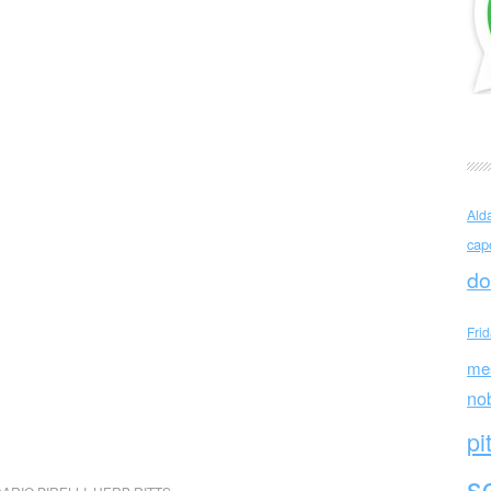
Ald
cap
do
Fri
me
no
pi
sc