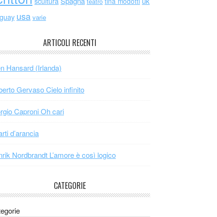
scultura
Spagna
uk
tina modotti
teatro
usa
uguay
varie
ARTICOLI RECENTI
n Hansard (Irlanda)
erto Gervaso Cielo infinito
rgio Caproni Oh cari
arti d’arancia
rik Nordbrandt L’amore è così logico
CATEGORIE
egorie