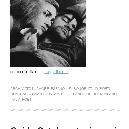
cctm collettivo …
[Leggi di più...]
ARCHIVIATO IN:
AMORE
,
ESPAÑOL
,
FILROUGE
,
ITALIA
,
POETI
CONTRASSEGNATO CON:
AMORE
,
ESPAÑOL
,
GUIDO CATALANO
,
ITALIA
,
POETI