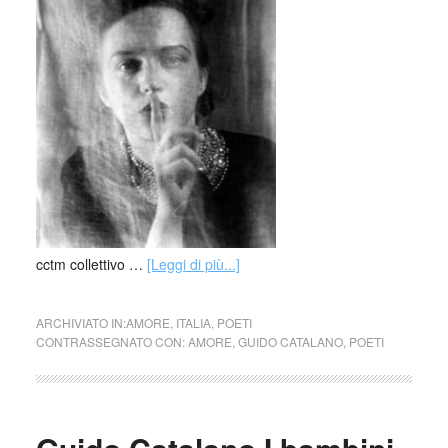
cctm collettivo …
[Leggi di più...]
ARCHIVIATO IN:
AMORE
,
ITALIA
,
POETI
CONTRASSEGNATO CON:
AMORE
,
GUIDO CATALANO
,
POETI