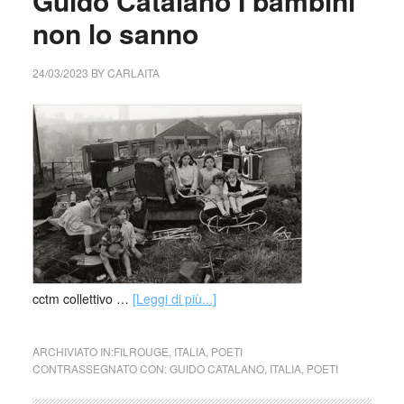
Guido Catalano I bambini
non lo sanno
24/03/2023
BY
CARLAITA
cctm collettivo …
[Leggi di più...]
ARCHIVIATO IN:
FILROUGE
,
ITALIA
,
POETI
CONTRASSEGNATO CON:
GUIDO CATALANO
,
ITALIA
,
POETI