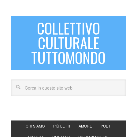
COLLETTIVO
CULTURALE
TUTTOMONDO
CHI SIAMO
PIÙ LETTI
AMORE
POETI
PITTURA
CONTATTI
PRIVACY POLICY