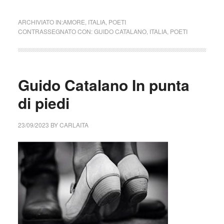
ARCHIVIATO IN:
AMORE
,
ITALIA
,
POETI
CONTRASSEGNATO CON:
GUIDO CATALANO
,
ITALIA
,
POETI
Guido Catalano In punta
di piedi
23/09/2023
BY
CARLAITA