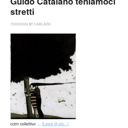
Guido Catalano teniamoci
stretti
15/03/2024
BY
CARLAITA
cctm collettivo …
[Leggi di più...]