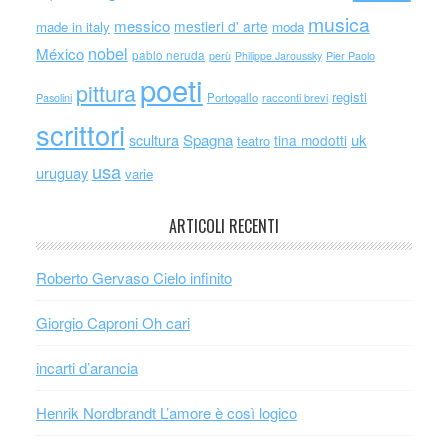
musica
messico
mestieri d' arte
made in italy
moda
nobel
México
pablo neruda
perù
Philippe Jaroussky
Pier Paolo
poeti
pittura
registi
Portogallo
racconti brevi
Pasolini
scrittori
scultura
Spagna
uk
tina modotti
teatro
usa
uruguay
varie
ARTICOLI RECENTI
Roberto Gervaso Cielo infinito
Giorgio Caproni Oh cari
incarti d’arancia
Henrik Nordbrandt L’amore è così logico