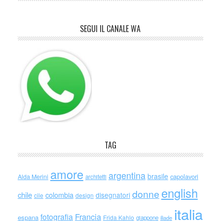
SEGUI IL CANALE WA
TAG
amore
argentina
brasile
capolavori
Alda Merini
architetti
english
donne
chile
colombia
disegnatori
cile
design
italia
Francia
fotografia
espana
Frida Kahlo
giappone
iliade