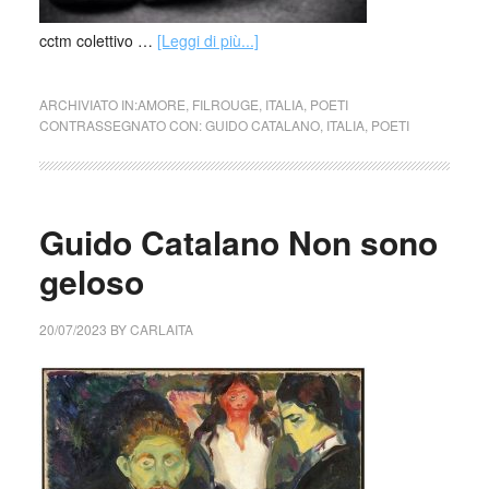
cctm colettivo …
[Leggi di più...]
ARCHIVIATO IN:
AMORE
,
FILROUGE
,
ITALIA
,
POETI
CONTRASSEGNATO CON:
GUIDO CATALANO
,
ITALIA
,
POETI
Guido Catalano Non sono
geloso
20/07/2023
BY
CARLAITA