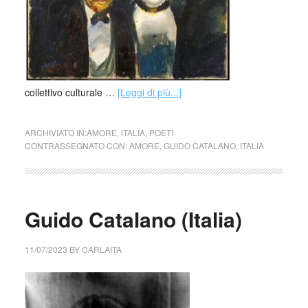
collettivo culturale …
[Leggi di più...]
ARCHIVIATO IN:
AMORE
,
ITALIA
,
POETI
CONTRASSEGNATO CON:
AMORE
,
GUIDO CATALANO
,
ITALIA
Guido Catalano (Italia)
11/07/2023
BY
CARLAITA