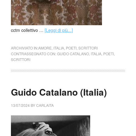
cctm collettivo …
[Leggi di più...]
ARCHIVIATO IN:
AMORE
,
ITALIA
,
POETI
,
SCRITTORI
CONTRASSEGNATO CON:
GUIDO CATALANO
,
ITALIA
,
POETI
,
SCRITTORI
Guido Catalano (Italia)
13/07/2024
BY
CARLAITA