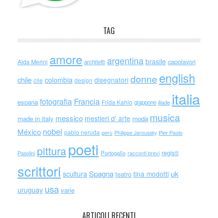
TAG
amore
argentina
brasile
capolavori
Alda Merini
architetti
english
donne
chile
colombia
disegnatori
cile
design
italia
Francia
fotografia
espana
Frida Kahlo
giappone
iliade
musica
messico
mestieri d' arte
made in italy
moda
nobel
México
pablo neruda
perù
Philippe Jaroussky
Pier Paolo
poeti
pittura
registi
Portogallo
racconti brevi
Pasolini
scrittori
scultura
Spagna
uk
tina modotti
teatro
usa
uruguay
varie
ARTICOLI RECENTI