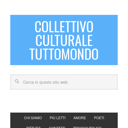
COLLETTIVO
CULTURALE
TUTTOMONDO
CHI SIAMO
PIÙ LETTI
AMORE
POETI
PITTURA
CONTATTI
PRIVACY POLICY