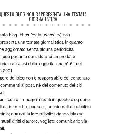
QUESTO BLOG NON RAPPRESENTA UNA TESTATA
GIORNALISTICA
sto blog (https://cctm.website/) non
presenta una testata giornalistica in quanto
ne aggiornato senza alcuna periodicità.
 può pertanto considerarsi un prodotto
toriale ai sensi della legge italiana n° 62 del
3.2001.
utore del blog non è responsabile del contenuto
 commenti ai post, nè del contenuto dei siti
ati.
uni testi o immagini inseriti in questo blog sono
tti da internet e, pertanto, considerati di pubblico
inio; qualora la loro pubblicazione violasse
ntuali diritti d’autore, vogliate comunicarlo via
il.