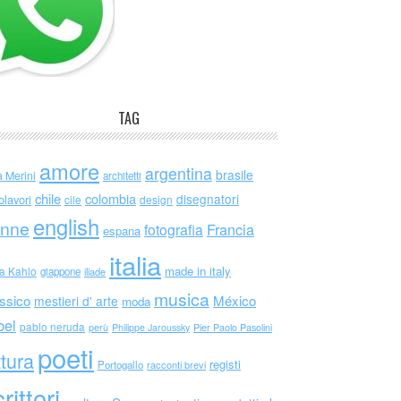
TAG
amore
argentina
brasile
a Merini
architetti
chile
colombia
disegnatori
olavori
cile
design
english
nne
Francia
fotografia
espana
italia
made in italy
da Kahlo
giappone
iliade
musica
ssico
México
mestieri d' arte
moda
bel
pablo neruda
perù
Philippe Jaroussky
Pier Paolo Pasolini
poeti
ttura
registi
Portogallo
racconti brevi
rittori