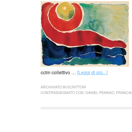
cctm collettivo …
[Leggi di più...]
ARCHIVIATO IN:
SCRITTORI
CONTRASSEGNATO CON:
DANIEL PENNAC
,
FRANCIA