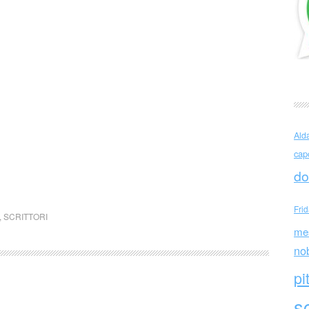
Ald
cap
do
Fri
,
SCRITTORI
me
no
pi
sc