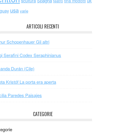
scultura
Spagna
uk
tina modotti
teatro
usa
uguay
varie
ARTICOLI RECENTI
hur Schopenhauer Gli altri
gi Serafini Codex Seraphinianus
nda Durán (Cile)
ta Kristóf La porta era aperta
ilia Paredes Paisajes
CATEGORIE
egorie