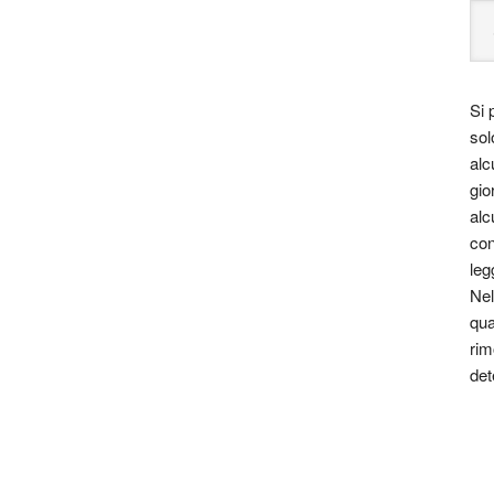
Si 
sol
alc
gio
alc
con
leg
Nel
qua
rim
det