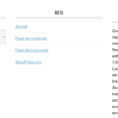
META
Accedi
Que
rap
Feed dei contenuti
vie
Non
Feed dei commenti
edi
WordPress.org
7.0
L’a
dei
link
Alc
tra
dom
eve
ema