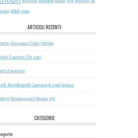
scultura
Spagna
uk
tina modotti
teatro
usa
uguay
varie
ARTICOLI RECENTI
erto Gervaso Cielo infinito
rgio Caproni Oh cari
arti d’arancia
rik Nordbrandt L’amore è così logico
dimir Majakovskij Beato chi
CATEGORIE
egorie