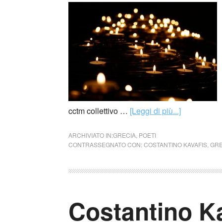
cctm collettivo …
[Leggi di più...]
ARCHIVIATO IN:
GRECIA
,
POETI
CONTRASSEGNATO CON:
COSTANTINO KAVAFIS
,
GRE
Costantino Ka