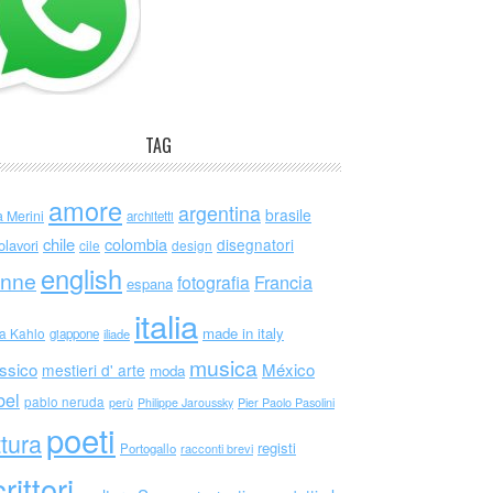
TAG
amore
argentina
brasile
a Merini
architetti
chile
colombia
disegnatori
olavori
cile
design
english
nne
Francia
fotografia
espana
italia
made in italy
da Kahlo
giappone
iliade
musica
ssico
México
mestieri d' arte
moda
bel
pablo neruda
perù
Philippe Jaroussky
Pier Paolo Pasolini
poeti
ttura
registi
Portogallo
racconti brevi
rittori