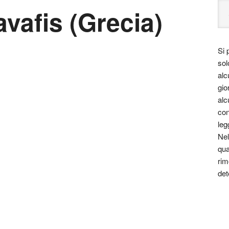
vafis (Grecia)
Si 
sol
alc
gio
alc
con
leg
Nel
qua
rim
det