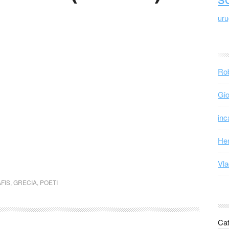
ur
Rob
Gio
inc
Hen
Vla
FIS
,
GRECIA
,
POETI
Cat