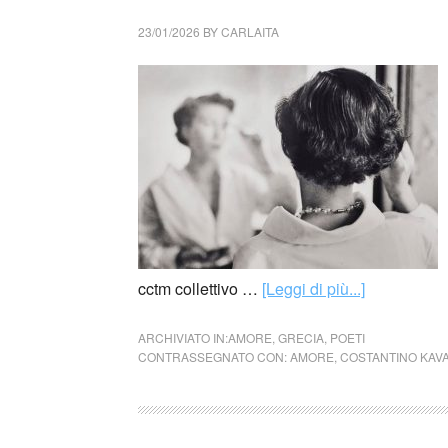
23/01/2026
BY
CARLAITA
cctm collettivo …
[Leggi di più...]
ARCHIVIATO IN:
AMORE
,
GRECIA
,
POETI
CONTRASSEGNATO CON:
AMORE
,
COSTANTINO KAVA