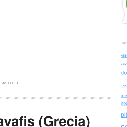
Ald
cap
do
CIA
,
POETI
Fri
me
no
pi
vafis (Grecia)
sc