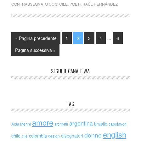
CONTRASSEGNATO CON:
CILE
,
POETI
,
RAÚL HERNÁNDEZ
« Pagina precedente
1
2
3
4
…
6
Pagina successiva »
SEGUI IL CANALE WA
TAG
amore
argentina
brasile
capolavori
Alda Merini
architetti
english
donne
chile
colombia
disegnatori
cile
design