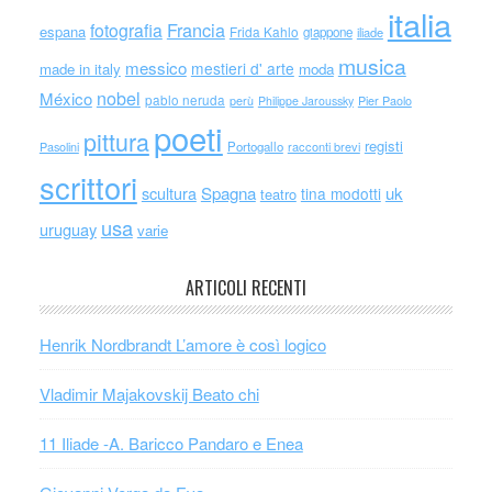
italia
Francia
fotografia
espana
Frida Kahlo
giappone
iliade
musica
messico
mestieri d' arte
made in italy
moda
nobel
México
pablo neruda
perù
Philippe Jaroussky
Pier Paolo
poeti
pittura
registi
Portogallo
racconti brevi
Pasolini
scrittori
scultura
Spagna
uk
tina modotti
teatro
usa
uruguay
varie
ARTICOLI RECENTI
Henrik Nordbrandt L’amore è così logico
Vladimir Majakovskij Beato chi
11 Iliade -A. Baricco Pandaro e Enea