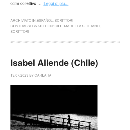
cctm collettivo …
[Leggi di più...]
ARCHIVIATO IN:
ESPAÑOL
,
SCRITTORI
CONTRASSEGNATO CON:
CILE
,
MARCELA SERRANO
,
SCRITTORI
Isabel Allende (Chile)
13/07/2023
BY
CARLAITA