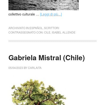
collettivo culturale …
[Leggi di più...]
ARCHIVIATO IN:
ESPAÑOL
,
SCRITTORI
CONTRASSEGNATO CON:
CILE
,
ISABEL ALLENDE
Gabriela Mistral (Chile)
05/04/2023
BY
CARLAITA