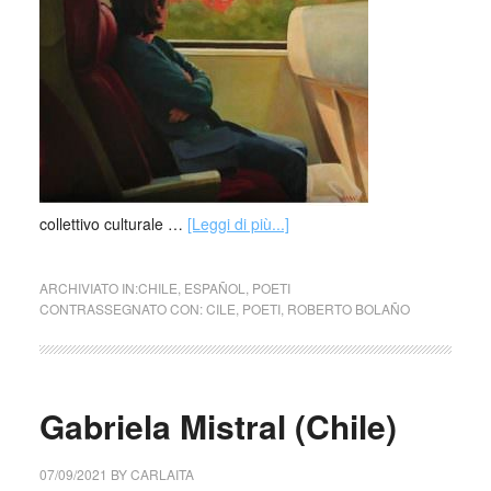
collettivo culturale …
[Leggi di più...]
ARCHIVIATO IN:
CHILE
,
ESPAÑOL
,
POETI
CONTRASSEGNATO CON:
CILE
,
POETI
,
ROBERTO BOLAÑO
Gabriela Mistral (Chile)
07/09/2021
BY
CARLAITA