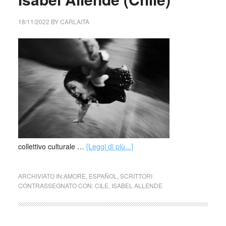
18/11/2022
BY
CARLAITA
collettivo culturale …
[Leggi di più...]
ARCHIVIATO IN:
AMORE
,
ESPAÑOL
,
SCRITTORI
CONTRASSEGNATO CON:
CILE
,
ISABEL ALLENDE