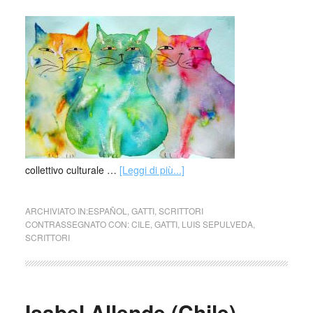
collettivo culturale …
[Leggi di più...]
ARCHIVIATO IN:
ESPAÑOL
,
GATTI
,
SCRITTORI
CONTRASSEGNATO CON:
CILE
,
GATTI
,
LUIS SEPULVEDA
,
SCRITTORI
Isabel Allende (Chile)