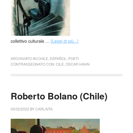
collettivo culturale …
[Leggi di più...]
ARCHIVIATO IN:
CHILE
,
ESPAÑOL
,
POETI
CONTRASSEGNATO CON:
CILE
,
OSCAR HAHN
Roberto Bolano (Chile)
05/02/2022
BY
CARLAITA