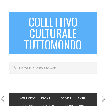
COLLETTIVO
CULTURALE
TUTTOMONDO
CHI SIAMO
PIÙ LETTI
AMORE
POETI
PITTURA
CONTATTI
PRIVACY POLICY