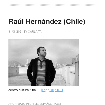
Raúl Hernández (Chile)
31/08/2021
BY
CARLAITA
centro cultural tina …
[Leggi di più...]
ARCHIVIATO IN:
CHILE
,
ESPAÑOL
,
POETI