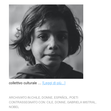
collettivo culturale …
[Leggi di più...]
ARCHIVIATO IN:
CHILE
,
DONNE
,
ESPAÑOL
,
POETI
CONTRASSEGNATO CON:
CILE
,
DONNE
,
GABRIELA MISTRAL
,
NOBEL