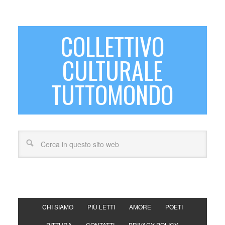
COLLETTIVO
CULTURALE
TUTTOMONDO
CHI SIAMO
PIÙ LETTI
AMORE
POETI
PITTURA
CONTATTI
PRIVACY POLICY