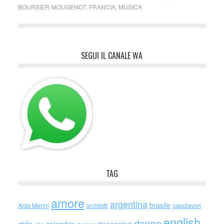
BOURSIER-MOUGENOT
,
FRANCIA
,
MUSICA
SEGUI IL CANALE WA
TAG
amore
argentina
brasile
capolavori
Alda Merini
architetti
english
donne
chile
colombia