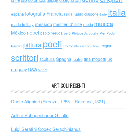
disegnatori
cile
design
italia
Francia
fotografia
espana
Frida Kahlo
giappone
iliade
musica
messico
mestieri d' arte
made in italy
moda
nobel
México
pablo neruda
perù
Philippe Jaroussky
Pier Paolo
poeti
pittura
registi
Portogallo
racconti brevi
Pasolini
scrittori
scultura
Spagna
uk
tina modotti
teatro
usa
uruguay
varie
ARTICOLI RECENTI
Dante Alighieri (Firenze, 1265 – Ravenna,1321)
Arthur Schopenhauer Gli altri
Luigi Serafini Codex Seraphinianus