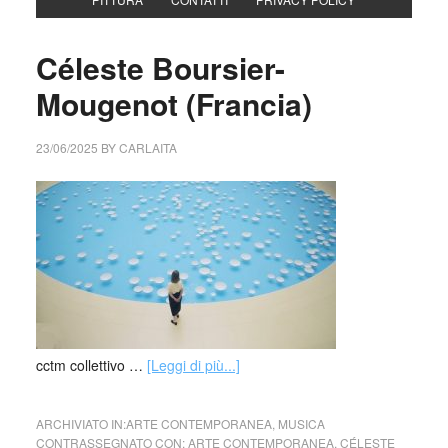
Céleste Boursier-
Mougenot (Francia)
23/06/2025
BY
CARLAITA
cctm collettivo …
[Leggi di più...]
ARCHIVIATO IN:
ARTE CONTEMPORANEA
,
MUSICA
CONTRASSEGNATO CON:
ARTE CONTEMPORANEA
,
CÉLESTE