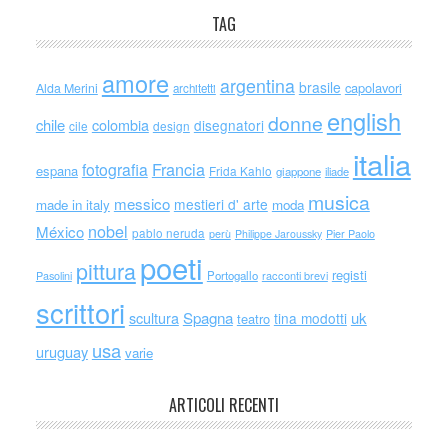
TAG
amore
argentina
brasile
capolavori
Alda Merini
architetti
english
donne
chile
colombia
disegnatori
cile
design
italia
Francia
fotografia
espana
Frida Kahlo
giappone
iliade
musica
messico
mestieri d' arte
made in italy
moda
nobel
México
pablo neruda
perù
Philippe Jaroussky
Pier Paolo
poeti
pittura
registi
Portogallo
racconti brevi
Pasolini
scrittori
scultura
Spagna
uk
tina modotti
teatro
usa
uruguay
varie
ARTICOLI RECENTI