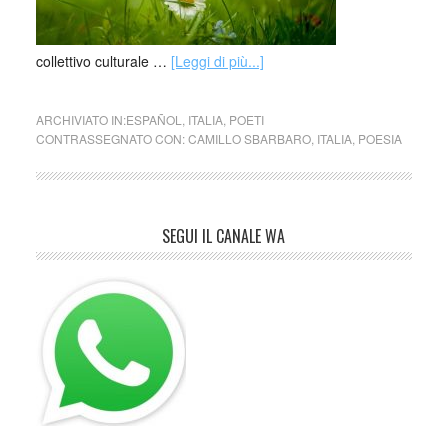
collettivo culturale …
[Leggi di più...]
ARCHIVIATO IN:
ESPAÑOL
,
ITALIA
,
POETI
CONTRASSEGNATO CON:
CAMILLO SBARBARO
,
ITALIA
,
POESIA
SEGUI IL CANALE WA