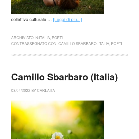
collettivo culturale …
[Leggi di più...]
ARCHIVIATO IN:
ITALIA
,
POETI
CONTRASSEGNATO CON:
CAMILLO SBARBARO
,
ITALIA
,
POETI
Camillo Sbarbaro (Italia)
03/04/2022
BY
CARLAITA