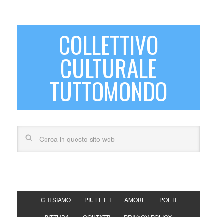
COLLETTIVO
CULTURALE
TUTTOMONDO
CHI SIAMO
PIÙ LETTI
AMORE
POETI
PITTURA
CONTATTI
PRIVACY POLICY