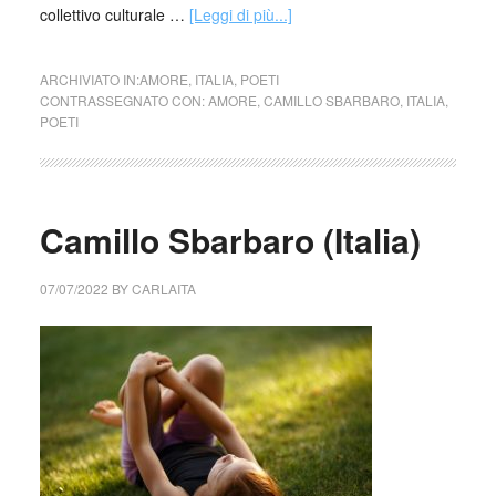
collettivo culturale …
[Leggi di più...]
ARCHIVIATO IN:
AMORE
,
ITALIA
,
POETI
CONTRASSEGNATO CON:
AMORE
,
CAMILLO SBARBARO
,
ITALIA
,
POETI
Camillo Sbarbaro (Italia)
07/07/2022
BY
CARLAITA