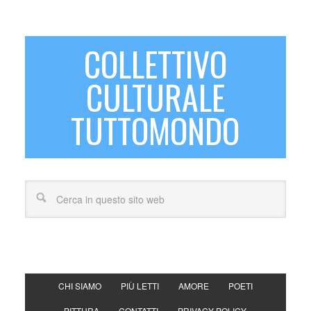
COLLETTIVO
CULTURALE
TUTTOMONDO
CHI SIAMO
PIÙ LETTI
AMORE
POETI
PITTURA
CONTATTI
PRIVACY POLICY