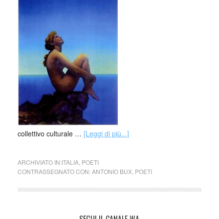
collettivo culturale …
[Leggi di più...]
ARCHIVIATO IN:
ITALIA
,
POETI
CONTRASSEGNATO CON:
ANTONIO BUX
,
POETI