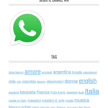
SEGUI IL CANALE WA
TAG
amore
argentina
brasile
capolavori
Alda Merini
architetti
english
donne
chile
colombia
disegnatori
cile
design
italia
Francia
fotografia
espana
Frida Kahlo
giappone
iliade
musica
messico
mestieri d' arte
made in italy
moda
nobel
México
pablo neruda
perù
Philippe Jaroussky
Pier Paolo