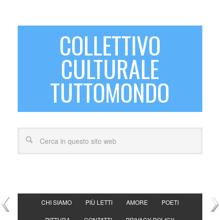
COLLETTIVO
CULTURALE
TUTTOMONDO
CHI SIAMO
PIÙ LETTI
AMORE
POETI
PITTURA
CONTATTI
PRIVACY POLICY