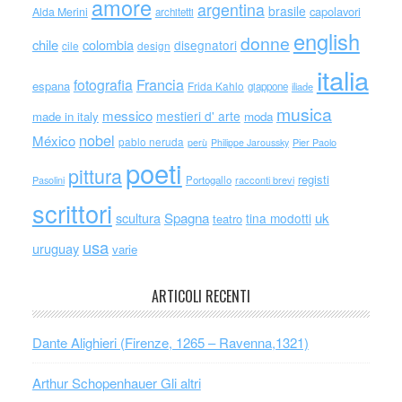
amore
argentina
brasile
capolavori
Alda Merini
architetti
english
donne
chile
colombia
disegnatori
cile
design
italia
Francia
fotografia
espana
Frida Kahlo
giappone
iliade
musica
messico
mestieri d' arte
made in italy
moda
nobel
México
pablo neruda
perù
Philippe Jaroussky
Pier Paolo
poeti
pittura
registi
Portogallo
racconti brevi
Pasolini
scrittori
scultura
Spagna
uk
tina modotti
teatro
usa
uruguay
varie
ARTICOLI RECENTI
Dante Alighieri (Firenze, 1265 – Ravenna,1321)
Arthur Schopenhauer Gli altri