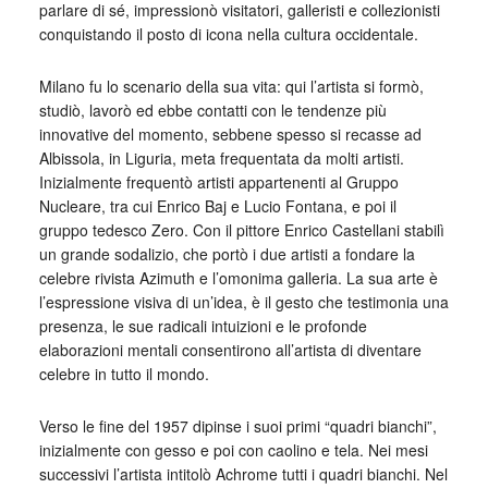
parlare di sé, impressionò visitatori, galleristi e collezionisti
conquistando il posto di icona nella cultura occidentale.
Milano fu lo scenario della sua vita: qui l’artista si formò,
studiò, lavorò ed ebbe contatti con le tendenze più
innovative del momento, sebbene spesso si recasse ad
Albissola, in Liguria, meta frequentata da molti artisti.
Inizialmente frequentò artisti appartenenti al Gruppo
Nucleare, tra cui Enrico Baj e Lucio Fontana, e poi il
gruppo tedesco Zero. Con il pittore Enrico Castellani stabilì
un grande sodalizio, che portò i due artisti a fondare la
celebre rivista Azimuth e l’omonima galleria. La sua arte è
l’espressione visiva di un’idea, è il gesto che testimonia una
presenza, le sue radicali intuizioni e le profonde
elaborazioni mentali consentirono all’artista di diventare
celebre in tutto il mondo.
Verso le fine del 1957 dipinse i suoi primi “quadri bianchi”,
inizialmente con gesso e poi con caolino e tela. Nei mesi
successivi l’artista intitolò Achrome tutti i quadri bianchi. Nel