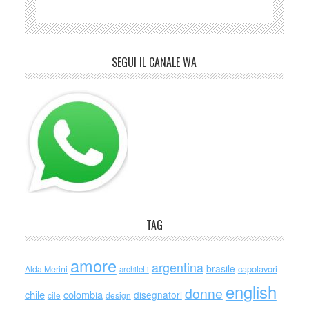
SEGUI IL CANALE WA
TAG
amore
argentina
brasile
capolavori
Alda Merini
architetti
english
donne
chile
colombia
disegnatori
cile
design