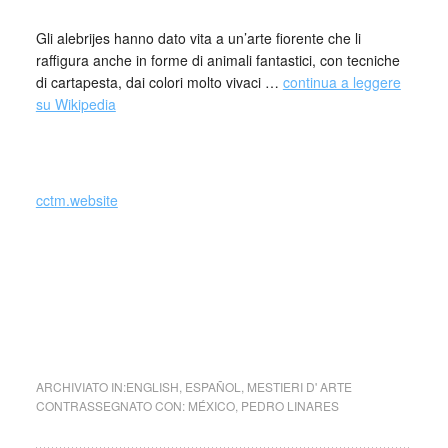
Gli alebrijes hanno dato vita a un’arte fiorente che li
raffigura anche in forme di animali fantastici, con tecniche
di cartapesta, dai colori molto vivaci …
continua a leggere
su Wikipedia
cctm.website
Pedro Linares (1906 – 1992) was a
Mexican artisan born in Mexico City
and was the creator of the paper
maché figurines named alebrijes.
ARCHIVIATO IN:
ENGLISH
,
ESPAÑOL
,
MESTIERI D' ARTE
CONTRASSEGNATO CON:
MÉXICO
,
PEDRO LINARES