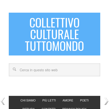
COLLETTIVO
CULTURALE
TUTTOMONDO
CHI SIAMO
PIÙ LETTI
AMORE
POETI
PITTURA
CONTATTI
PRIVACY POLICY