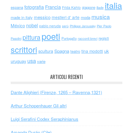
italia
Francia
fotografia
espana
Frida Kahlo
giappone
iliade
musica
messico
mestieri d' arte
made in italy
moda
nobel
México
pablo neruda
perù
Philippe Jaroussky
Pier Paolo
poeti
pittura
registi
Portogallo
racconti brevi
Pasolini
scrittori
scultura
Spagna
uk
tina modotti
teatro
usa
uruguay
varie
ARTICOLI RECENTI
Dante Alighieri (Firenze, 1265 – Ravenna,1321)
Arthur Schopenhauer Gli altri
Luigi Serafini Codex Seraphinianus
Amanda Durán (Cile)