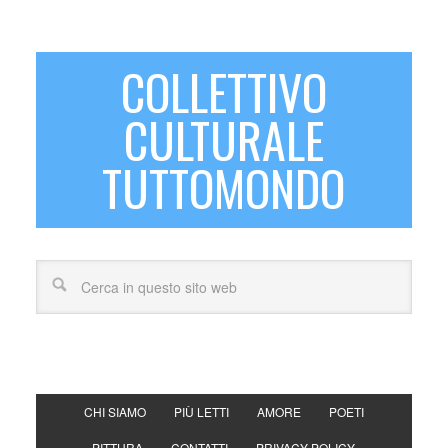
COLLETTIVO
CULTURALE
TUTTOMONDO
CHI SIAMO
PIÙ LETTI
AMORE
POETI
PITTURA
CONTATTI
PRIVACY POLICY