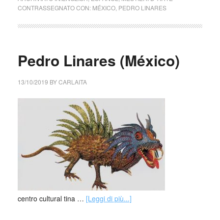
CONTRASSEGNATO CON:
MÉXICO
,
PEDRO LINARES
Pedro Linares (México)
13/10/2019
BY
CARLAITA
centro cultural tina …
[Leggi di più...]