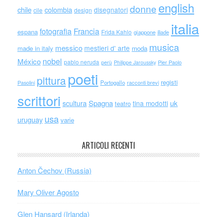
english
donne
chile
colombia
disegnatori
cile
design
italia
Francia
fotografia
espana
Frida Kahlo
giappone
iliade
musica
messico
mestieri d' arte
made in italy
moda
nobel
México
pablo neruda
perù
Philippe Jaroussky
Pier Paolo
poeti
pittura
registi
Portogallo
racconti brevi
Pasolini
scrittori
scultura
Spagna
uk
tina modotti
teatro
usa
uruguay
varie
ARTICOLI RECENTI
Anton Čechov (Russia)
Mary Oliver Agosto
Glen Hansard (Irlanda)