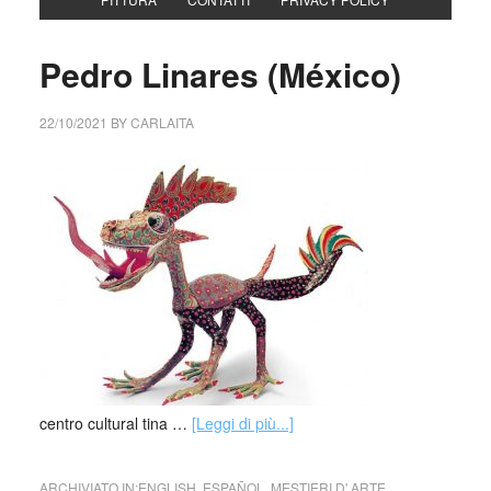
Pedro Linares (México)
22/10/2021
BY
CARLAITA
centro cultural tina …
[Leggi di più...]
ARCHIVIATO IN:
ENGLISH
,
ESPAÑOL
,
MESTIERI D' ARTE