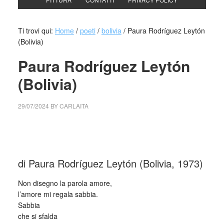
Ti trovi qui:
Home
/
poeti
/
bolivia
/
Paura Rodríguez Leytón
(Bolivia)
Paura Rodríguez Leytón
(Bolivia)
29/07/2024
BY
CARLAITA
cctm collettivo culturale tuttomondo Paura Rodríguez
Leytón (Bolivia)
di Paura Rodríguez Leytón (Bolivia, 1973)
Non disegno la parola amore,
l’amore mi regala sabbia.
Sabbia
che si sfalda