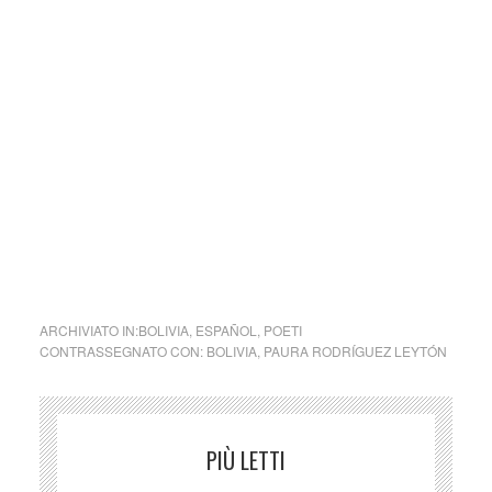
carattere divulgativo della cultura e senza alcuno scopo di
lucro, nè rappresenta una testata giornalistica in quanto
viene aggiornata senza alcuna periodicità specifica. Non
può pertanto considerarsi un prodotto editoriale ai sensi
della legge n. 62 del 7.03.2001.
Nel caso si dovesse involontariamente ledere un qualsiasi
copyright d’autore, il contenuto verrà rimosso
immediatamente su segnalazione del detentore dell’avente
diritto.
cctm collettivo sabbia
ARCHIVIATO IN:
BOLIVIA
,
ESPAÑOL
,
POETI
CONTRASSEGNATO CON:
BOLIVIA
,
PAURA RODRÍGUEZ LEYTÓN
PIÙ LETTI