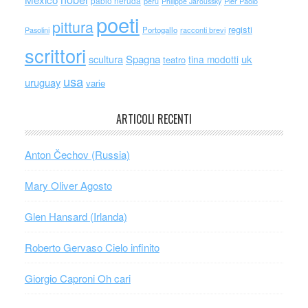
pablo neruda
perù
Philippe Jaroussky
Pier Paolo
poeti
pittura
registi
Portogallo
racconti brevi
Pasolini
scrittori
scultura
Spagna
uk
tina modotti
teatro
usa
uruguay
varie
ARTICOLI RECENTI
Anton Čechov (Russia)
Mary Oliver Agosto
Glen Hansard (Irlanda)
Roberto Gervaso Cielo infinito
Giorgio Caproni Oh cari