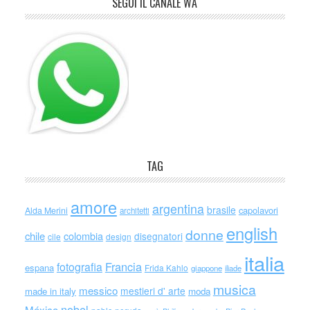
SEGUI IL CANALE WA
TAG
amore
argentina
brasile
capolavori
Alda Merini
architetti
english
donne
chile
colombia
disegnatori
cile
design
italia
Francia
fotografia
espana
Frida Kahlo
giappone
iliade
musica
messico
mestieri d' arte
made in italy
moda
nobel
México