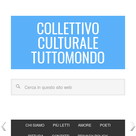
COLLETTIVO
CULTURALE
TUTTOMONDO
CHI SIAMO
PIÙ LETTI
AMORE
POETI
PITTURA
CONTATTI
PRIVACY POLICY