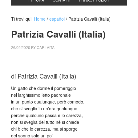
Ti trovi qui:
Home
/
español
/
Patrizia Cavalli (Italia)
Patrizia Cavalli (Italia)
26/09/2020
BY
CARLAITA
centro cultural tina modotti Patrizia cavalli (ITALIA)
di Patrizia Cavalli (Italia)
Un gatto che dorme il pomeriggio
nel larghissimo letto padronale
in un punto qualunque, però comodo,
che si sveglia in un’ora qualunque
perché qualcuno passa e lo carezza,
non si sveglia del tutto né si chiede
chi è che lo carezza, ma si sporge
del sonno solo un po’