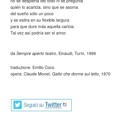
no se despierta del todo ni se pregunta
quién lo acaricia, sino que se asoma
del sueño sólo un poco
y se estira en su flexible largura
para que dure más aquella caricia.
Tal vez así podría ser el amor.
_
da
Sempre aperto teatro
, Einaudi, Turín, 1999
traduzione: Emilio Coco
opera: Claude Monet,
Gatto che dorme sul letto
, 1870
_
Già dal titolo, Sempre aperto teatro, la poetessa allude a