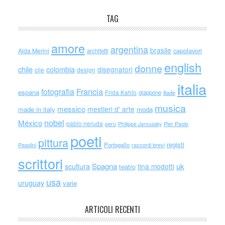
TAG
amore
argentina
brasile
capolavori
Alda Merini
architetti
english
donne
chile
colombia
disegnatori
cile
design
italia
Francia
fotografia
espana
Frida Kahlo
giappone
iliade
musica
messico
mestieri d' arte
made in italy
moda
nobel
México
pablo neruda
perù
Philippe Jaroussky
Pier Paolo
poeti
pittura
registi
Portogallo
racconti brevi
Pasolini
scrittori
scultura
Spagna
uk
tina modotti
teatro
usa
uruguay
varie
ARTICOLI RECENTI