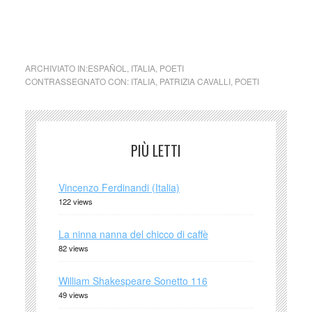
Un gato que duerme la siesta … Un gatto che dorme il
pomeriggio
ARCHIVIATO IN:
ESPAÑOL
,
ITALIA
,
POETI
CONTRASSEGNATO CON:
ITALIA
,
PATRIZIA CAVALLI
,
POETI
PIÙ LETTI
Vincenzo Ferdinandi (Italia)
122 views
La ninna nanna del chicco di caffè
82 views
William Shakespeare Sonetto 116
49 views