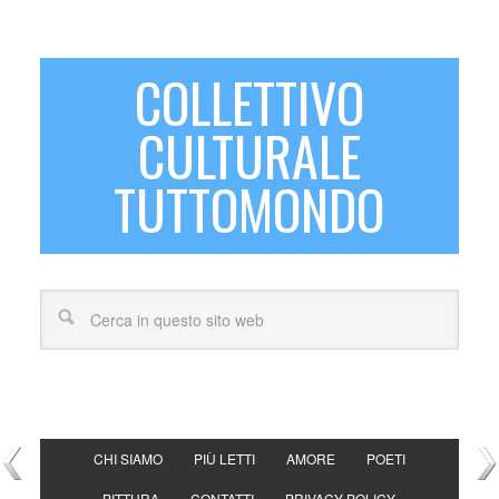
COLLETTIVO
CULTURALE
TUTTOMONDO
CHI SIAMO
PIÙ LETTI
AMORE
POETI
PITTURA
CONTATTI
PRIVACY POLICY