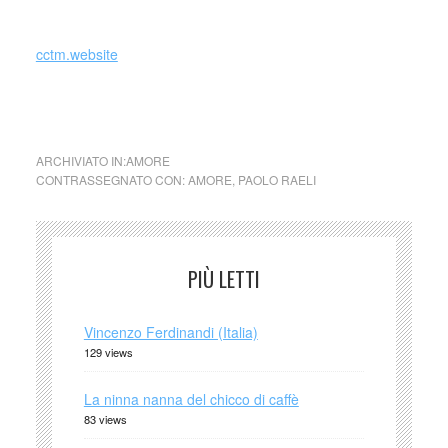
Henri Cartier Bresson, solo più giovane e sregolato.
cctm.website
collettivo culturale tuttomondo Hai dormito bene?
ARCHIVIATO IN:
AMORE
CONTRASSEGNATO CON:
AMORE
,
PAOLO RAELI
PIÙ LETTI
Vincenzo Ferdinandi (Italia)
129 views
La ninna nanna del chicco di caffè
83 views