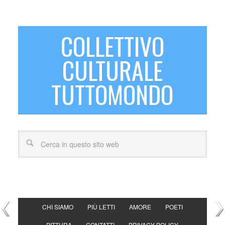
COLLETTIVO
CULTURALE
TUTTOMONDO
CHI SIAMO
PIÙ LETTI
AMORE
POETI
PITTURA
CONTATTI
PRIVACY POLICY