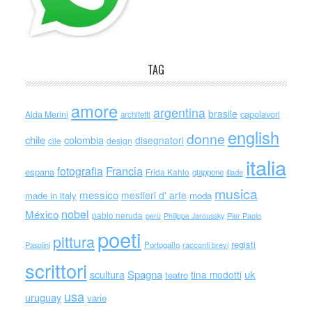
TAG
amore
argentina
brasile
capolavori
Alda Merini
architetti
english
donne
chile
colombia
disegnatori
cile
design
italia
Francia
fotografia
espana
Frida Kahlo
giappone
iliade
musica
messico
mestieri d' arte
made in italy
moda
nobel
México
pablo neruda
perù
Philippe Jaroussky
Pier Paolo
poeti
pittura
registi
Portogallo
racconti brevi
Pasolini
scrittori
scultura
Spagna
uk
tina modotti
teatro
usa
uruguay
varie