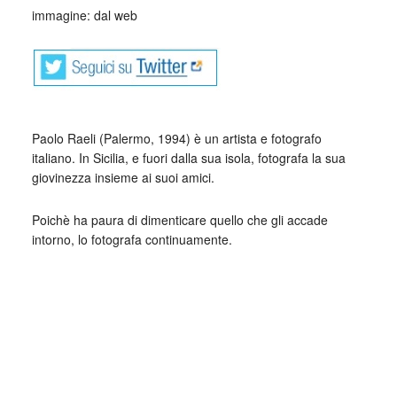
immagine: dal web
Paolo Raeli (Palermo, 1994) è un artista e fotografo
italiano. In Sicilia, e fuori dalla sua isola, fotografa la sua
giovinezza insieme ai suoi amici.
Poichè ha paura di dimenticare quello che gli accade
intorno, lo fotografa continuamente.
Ha girato mezzo mondo, vivendo per lunghi periodi a
Londra e Berlino.
In questi luoghi ha nutrito la sua esigenza di documentare,
attraverso la macchina fotografica il tempo passato con i
suoi amici più cari; le sue fotografie sono un alternarsi di