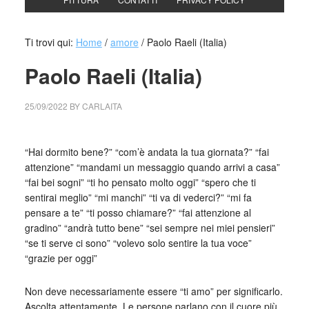
Ti trovi qui:
Home
/
amore
/
Paolo Raeli (Italia)
Paolo Raeli (Italia)
25/09/2022
BY
CARLAITA
collettivo culturale tuttomondo Paolo Raeli (Italia)
“Hai dormito bene?” “com’è andata la tua giornata?” “fai
attenzione” “mandami un messaggio quando arrivi a casa”
“fai bei sogni” “ti ho pensato molto oggi” “spero che ti
sentirai meglio” “mi manchi” “ti va di vederci?” “mi fa
pensare a te” “ti posso chiamare?” “fai attenzione al
gradino” “andrà tutto bene” “sei sempre nei miei pensieri”
“se ti serve ci sono” “volevo solo sentire la tua voce”
“grazie per oggi”
Non deve necessariamente essere “ti amo” per significarlo.
Ascolta attentamente. Le persone parlano con il cuore più