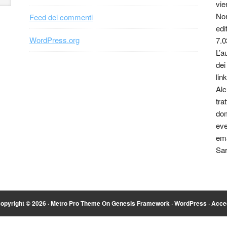
vie
Non
Feed dei commenti
edi
WordPress.org
7.0
L’a
dei
link
Alc
tra
dom
eve
ema
Sar
opyright © 2026 ·
Metro Pro Theme
On
Genesis Framework
·
WordPress
·
Acce