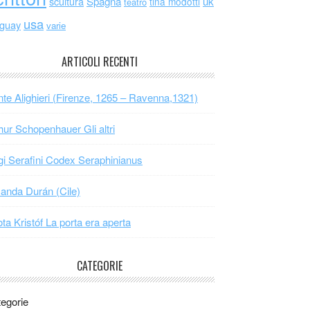
scultura
Spagna
uk
tina modotti
teatro
usa
uguay
varie
ARTICOLI RECENTI
te Alighieri (Firenze, 1265 – Ravenna,1321)
hur Schopenhauer Gli altri
gi Serafini Codex Seraphinianus
nda Durán (Cile)
ta Kristóf La porta era aperta
CATEGORIE
egorie