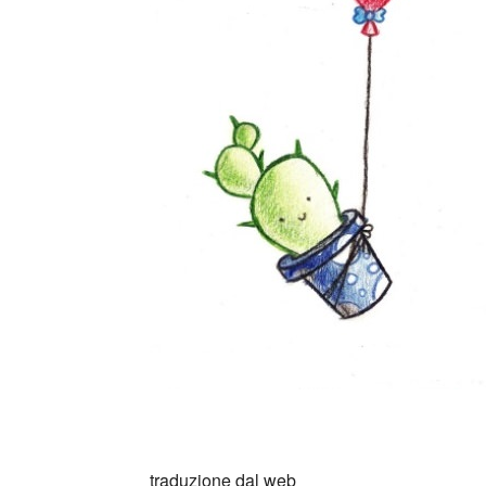
cctm cctm cctm cctm cctm cctm cctm cctm c
traduzione dal web