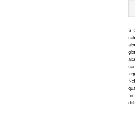
Si 
sol
alc
gio
alc
con
leg
Nel
iginale El amor en los tiempos del cólera) è un romanzo
qua
 García Márquez, autore di fama mondiale. Pubblicato
rim
ll’autore colombiano ha riscosso un grande
det
ia