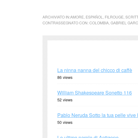
cctm cctm cctm cctm cctm cctm cctm cctm c
ARCHIVIATO IN:
AMORE
,
ESPAÑOL
,
FILROUGE
,
SCRIT
CONTRASSEGNATO CON:
COLOMBIA
,
GABRIEL GAR
La ninna nanna del chicco di caffè
86 views
William Shakespeare Sonetto 116
52 views
Pablo Neruda Sotto la tua pelle vive 
50 views
Le ultime parole di Antigone