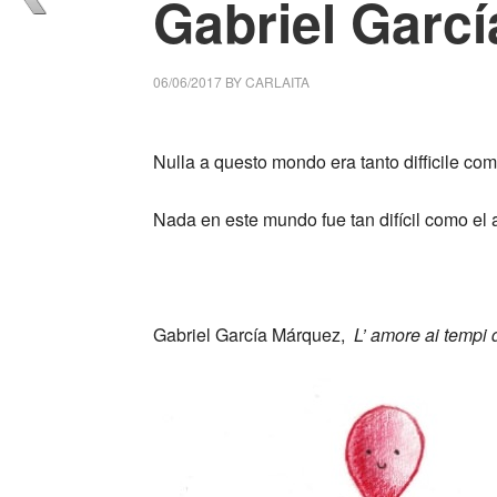
Gabriel Garc
06/06/2017
BY
CARLAITA
centro cultural tina modotti caracas Nada 
Nulla a questo mondo era tanto difficile co
Nada en este mundo fue tan difícil como el 
_
_
Gabriel García Márquez,
L’ amore ai tempi 