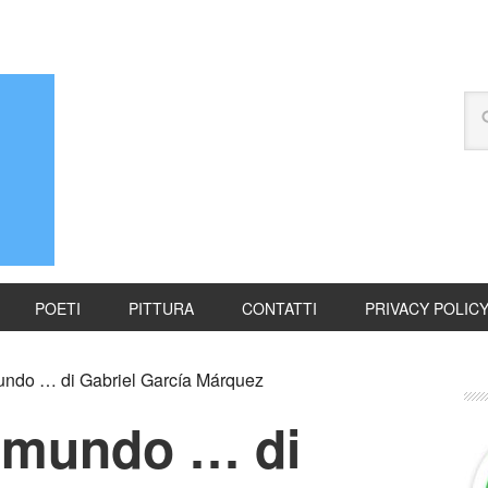
POETI
PITTURA
CONTATTI
PRIVACY POLIC
ndo … di Gabriel García Márquez
 mundo … di