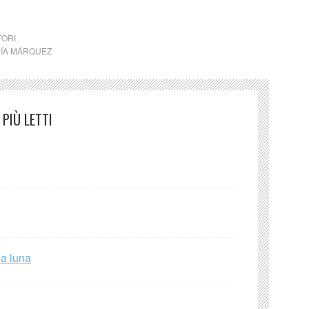
ctm
TORI
CÍA MÁRQUEZ
PIÙ LETTI
la luna