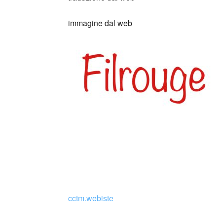
immagine dal web
L’amore ai tempi del colera (nella lingua or
del Premio Nobel per la letteratura Gabriel
nel 1985 in lingua spagnola, il romanzo de
successo….
continua a leggere su Wikiped
cctm.webiste