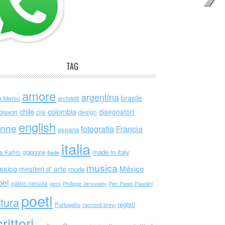
TAG
amore
argentina
brasile
a Merini
architetti
chile
colombia
disegnatori
olavori
cile
design
english
nne
Francia
fotografia
espana
italia
made in italy
da Kahlo
giappone
iliade
musica
ssico
México
mestieri d' arte
moda
bel
pablo neruda
perù
Philippe Jaroussky
Pier Paolo Pasolini
poeti
ttura
registi
Portogallo
racconti brevi
rittori