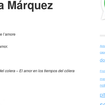
ía Márquez
en este mundo
me l’amore
amor.
Ald
cap
do
del colera – El amor en los tiempos del cólera
Fri
me
no
pi
sc