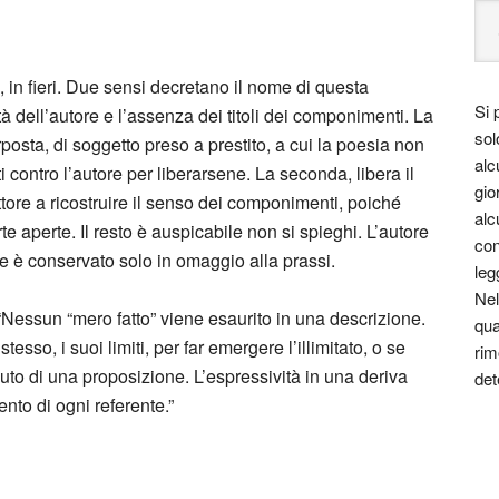
 in fieri. Due sensi decretano il nome di questa
Si 
ità dell’autore e l’assenza dei titoli dei componimenti. La
sol
rposta, di soggetto preso a prestito, a cui la poesia non
alc
ati contro l’autore per liberarsene. La seconda, libera il
gio
lettore a ricostruire il senso dei componimenti, poiché
alc
te aperte. Il resto è auspicabile non si spieghi. L’autore
con
 è conservato solo in omaggio alla prassi.
leg
Nel
: “Nessun “mero fatto” viene esaurito in una descrizione.
qua
tesso, i suoi limiti, per far emergere l’illimitato, o se
rim
enuto di una proposizione. L’espressività in una deriva
det
ento di ogni referente.”