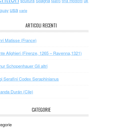
scultura
Spagna
uk
tina modotti
teatro
usa
uguay
varie
ARTICOLI RECENTI
ri Matisse (France)
te Alighieri (Firenze, 1265 – Ravenna,1321)
hur Schopenhauer Gli altri
gi Serafini Codex Seraphinianus
nda Durán (Cile)
CATEGORIE
egorie