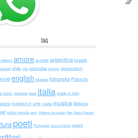
TAG
amore
argentina
brasile
a Merini
architetti
chile
colombia
disegnatori
olavori
cile
design
english
nne
Francia
fotografia
espana
italia
made in italy
da Kahlo
giappone
iliade
musica
ssico
México
mestieri d' arte
moda
bel
pablo neruda
perù
Philippe Jaroussky
Pier Paolo Pasolini
poeti
ttura
registi
Portogallo
racconti brevi
rittori