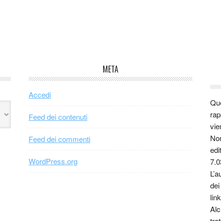
META
Accedi
Que
rap
Feed dei contenuti
vie
Non
Feed dei commenti
edi
WordPress.org
7.0
L’a
dei
link
Alc
tra