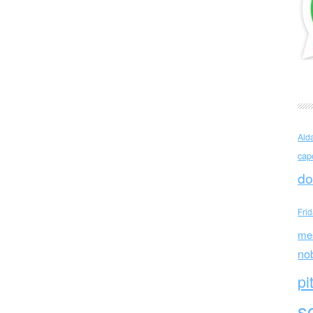
o (Italia)
Ald
cap
do
Fri
me
no
pi
sc