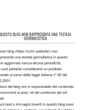
QUESTO BLOG NON RAPPRESENTA UNA TESTATA
GIORNALISTICA
sto blog (https://cctm.website/) non
presenta una testata giornalistica in quanto
ne aggiornato senza alcuna periodicità.
 può pertanto considerarsi un prodotto
toriale ai sensi della legge italiana n° 62 del
3.2001.
utore del blog non è responsabile del contenuto
 commenti ai post, nè del contenuto dei siti
ati.
uni testi o immagini inseriti in questo blog sono
tti da internet e, pertanto, considerati di pubblico