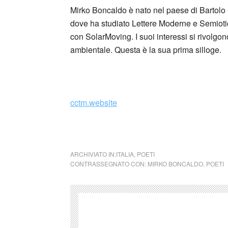
Mirko Boncaldo è nato nel paese di Bartolo 
dove ha studiato Lettere Moderne e Semiotic
con SolarMoving. I suoi interessi si rivolgon
ambientale. Questa è la sua prima silloge.
_
cctm.website
collettivo culturale tuttomondo Mirko Bonca
ARCHIVIATO IN:
ITALIA
,
POETI
CONTRASSEGNATO CON:
MIRKO BONCALDO
,
POETI