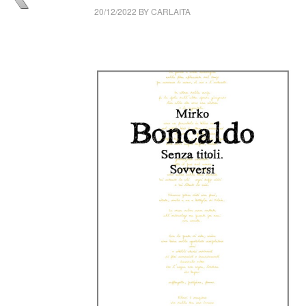
20/12/2022
BY
CARLAITA
collettivo culturale tuttomondo Mirko Boncald