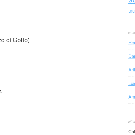
ur
o di Gotto)
Hen
Dan
Art
Lui
.
Ama
Cat