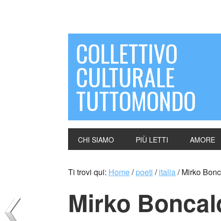
COLLETTIVO
CULTURALE
TUTTOMONDO
CHI SIAMO
PIÙ LETTI
AMORE
Ti trovi qui:
Home
/
poeti
/
italia
/
Mirko Bonca
Mirko Boncald