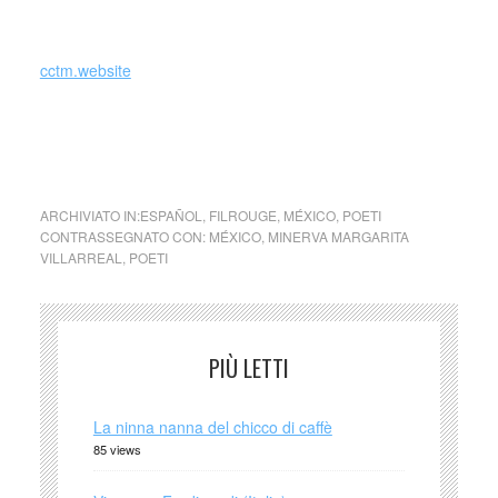
cáncer que padecía.
cctm.website
de Minerva Margarita
Good luck!
Villarreal (México)
ARCHIVIATO IN:
ESPAÑOL
,
FILROUGE
,
MÉXICO
,
POETI
CONTRASSEGNATO CON:
MÉXICO
,
MINERVA MARGARITA
VILLARREAL
,
POETI
PIÙ LETTI
La ninna nanna del chicco di caffè
85 views