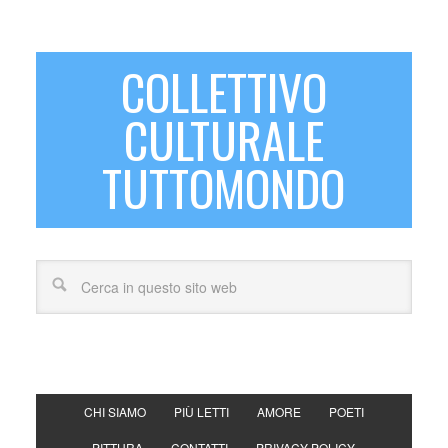
COLLETTIVO
CULTURALE
TUTTOMONDO
CHI SIAMO
PIÙ LETTI
AMORE
POETI
PITTURA
CONTATTI
PRIVACY POLICY