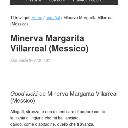
Ti trovi qui:
Home
/
español
/
Minerva Margarita Villarreal
(Messico)
Minerva Margarita
Villarreal (Messico)
28/01/2020
BY
CARLAITA
centro cultural tina modotti Minerva Margarita Villarreal
(Messico)
Good luck!
de Minerva Margarita Villarreal
(Messico)
Affogati, stronza, e non dimenticare di portare con te
la litania di ingiurie che mi hai lanciato,
dando, come d’abitudine, quello che ti avanza.