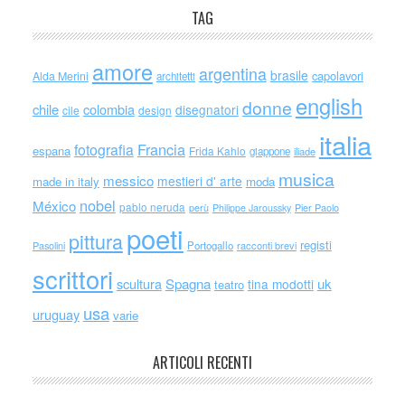
TAG
amore
argentina
brasile
capolavori
Alda Merini
architetti
english
donne
chile
colombia
disegnatori
cile
design
italia
Francia
fotografia
espana
Frida Kahlo
giappone
iliade
musica
messico
mestieri d' arte
made in italy
moda
nobel
México
pablo neruda
perù
Philippe Jaroussky
Pier Paolo
poeti
pittura
registi
Portogallo
racconti brevi
Pasolini
scrittori
scultura
Spagna
uk
tina modotti
teatro
usa
uruguay
varie
ARTICOLI RECENTI