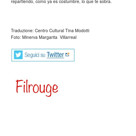
repartiendo, como ya es costumbre, lo que te sobra.
Traduzione: Centro Cultural Tina Modotti
Foto: Minerva Margarita
_
Villarreal
Minerva Margarita Villarreal (Montemorelos, Nuevo León; 5
de abril de 1957-Ciudad de México; 20 de noviembre de
2019)​ fue una poeta, editora y directora de la Capilla
Alfonsina de la Universidad Autónoma de Nuevo León.