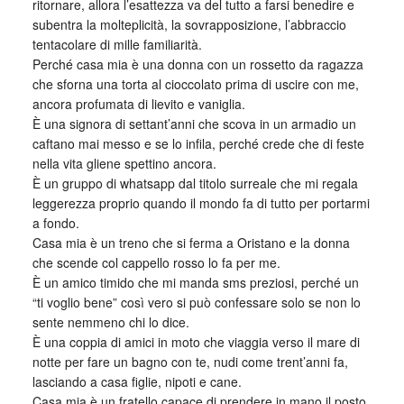
ritornare, allora l’esattezza va del tutto a farsi benedire e
subentra la molteplicità, la sovrapposizione, l’abbraccio
tentacolare di mille familiarità.
Perché casa mia è una donna con un rossetto da ragazza
che sforna una torta al cioccolato prima di uscire con me,
ancora profumata di lievito e vaniglia.
È una signora di settant’anni che scova in un armadio un
caftano mai messo e se lo infila, perché crede che di feste
nella vita gliene spettino ancora.
È un gruppo di whatsapp dal titolo surreale che mi regala
leggerezza proprio quando il mondo fa di tutto per portarmi
a fondo.
Casa mia è un treno che si ferma a Oristano e la donna
che scende col cappello rosso lo fa per me.
È un amico timido che mi manda sms preziosi, perché un
“ti voglio bene” così vero si può confessare solo se non lo
sente nemmeno chi lo dice.
È una coppia di amici in moto che viaggia verso il mare di
notte per fare un bagno con te, nudi come trent’anni fa,
lasciando a casa figlie, nipoti e cane.
Casa mia è un fratello capace di prendere in mano il posto