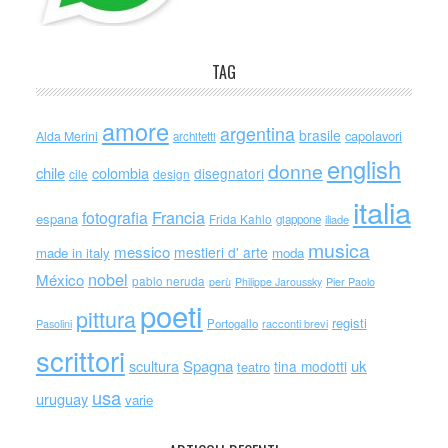
TAG
amore
argentina
brasile
capolavori
Alda Merini
architetti
english
donne
chile
colombia
disegnatori
cile
design
italia
Francia
fotografia
espana
Frida Kahlo
giappone
iliade
musica
messico
mestieri d' arte
made in italy
moda
nobel
México
pablo neruda
perù
Philippe Jaroussky
Pier Paolo
poeti
pittura
registi
Portogallo
racconti brevi
Pasolini
scrittori
scultura
Spagna
uk
tina modotti
teatro
usa
uruguay
varie