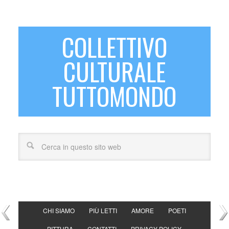
COLLETTIVO
CULTURALE
TUTTOMONDO
CHI SIAMO
PIÙ LETTI
AMORE
POETI
PITTURA
CONTATTI
PRIVACY POLICY