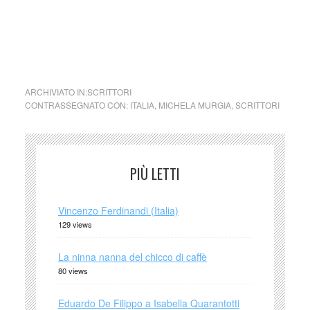
cctm collettivo culturale tuttomondo Michela Murgia Ma tu
dove hai casa
ARCHIVIATO IN:
SCRITTORI
CONTRASSEGNATO CON:
ITALIA
,
MICHELA MURGIA
,
SCRITTORI
PIÙ LETTI
Vincenzo Ferdinandi (Italia)
129 views
La ninna nanna del chicco di caffè
80 views
Eduardo De Filippo a Isabella Quarantotti