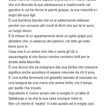
che si è divorato la sua adolescenza e trasformarlo nel
giardino in cui far fiorire le piante grasse, la sua maturità e i
sogni dei suoi figli.
È una bambina bionda che mi si addormenta addosso
perché non conosce altri modi di dirmi che per lei io sono
un luogo sicuro.
È la chiave di un appartamento dove un gatto grigio può
decidere che, in assenza dei padroni, nel letto gli vado
bene pure io.
Casa mia è un amico che ride e canta gli U2 a
squarciagola al mio fianco mentre corriamo brilli per le
strade della Marmilla.
È una donna che sa insegnare alla sua bimba che crescere
significa anche accettare di essere misurate da chi ti ama.
E’ una scritta temeraria col gessetto lasciata di nascosto su
una lavagna da una mano che aveva fretta, ma il tempo
per quello l’ha trovato.
Soprattutto è l’uomo amato che si sveglia in un’alba di
Salisburgo e sa che la sua casa ovunque resto io.
Non c’è niente di “esatto” in tutto questo ed è meglio così.