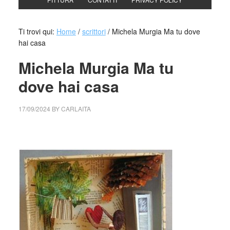
Ti trovi qui:
Home
/
scrittori
/
Michela Murgia Ma tu dove
hai casa
Michela Murgia Ma tu
dove hai casa
17/09/2024
BY
CARLAITA
cctm collettivo culturale tuttomondo Michela Murgia Ma tu
dove hai casa