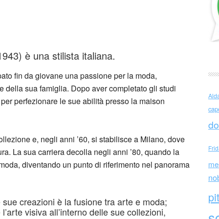
 Curiel (Italia)
943) è una stilista italiana.
ppato fin da giovane una passione per la moda,
e della sua famiglia. Dopo aver completato gli studi
Ald
gi per perfezionare le sue abilità presso la maison
cap
do
lezione e, negli anni ’60, si stabilisce a Milano, dove
Fri
ittura. La sua carriera decolla negli anni ’80, quando la
 moda, diventando un punto di riferimento nel panorama
me
no
pi
le sue creazioni è la fusione tra arte e moda;
l’arte visiva all’interno delle sue collezioni,
sc