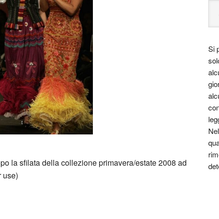
Si 
sol
alc
gio
alc
con
leg
Nel
qua
rim
po la sfilata della collezione primavera/estate 2008 ad
det
r use)