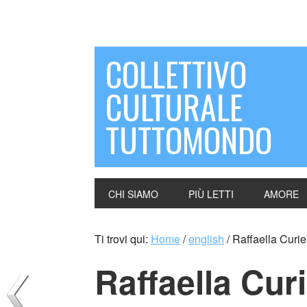
COLLETTIVO
CULTURALE
TUTTOMONDO
CHI SIAMO
PIÙ LETTI
AMORE
Ti trovi qui:
Home
/
english
/
Raffaella Curiel 
Raffaella Curie