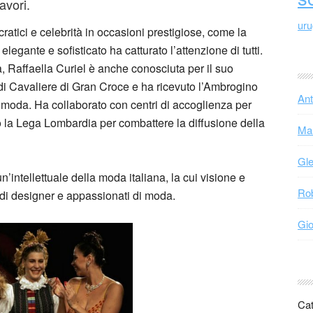
avori.
ur
ratici e celebrità in occasioni prestigiose, come la
elegante e sofisticato ha catturato l’attenzione di tutti.
, Raffaella Curiel è anche conosciuta per il suo
o di Cavaliere di Gran Croce e ha ricevuto l’Ambrogino
Ant
la moda. Ha collaborato con centri di accoglienza per
la Lega Lombardia per combattere la diffusione della
Mar
Gle
n’intellettuale della moda italiana, la cui visione e
Rob
 di designer e appassionati di moda.
Gio
Cat