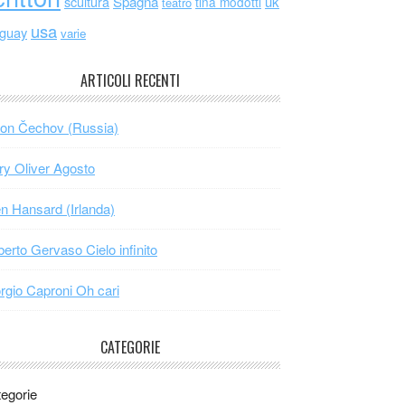
scultura
Spagna
uk
tina modotti
teatro
usa
uguay
varie
ARTICOLI RECENTI
on Čechov (Russia)
y Oliver Agosto
n Hansard (Irlanda)
erto Gervaso Cielo infinito
rgio Caproni Oh cari
CATEGORIE
egorie