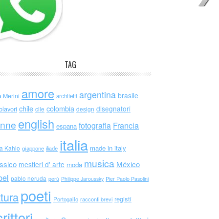
TAG
amore
argentina
brasile
a Merini
architetti
chile
colombia
disegnatori
olavori
cile
design
english
nne
Francia
fotografia
espana
italia
made in italy
da Kahlo
giappone
iliade
musica
ssico
México
mestieri d' arte
moda
bel
pablo neruda
perù
Philippe Jaroussky
Pier Paolo Pasolini
poeti
ttura
registi
Portogallo
racconti brevi
rittori