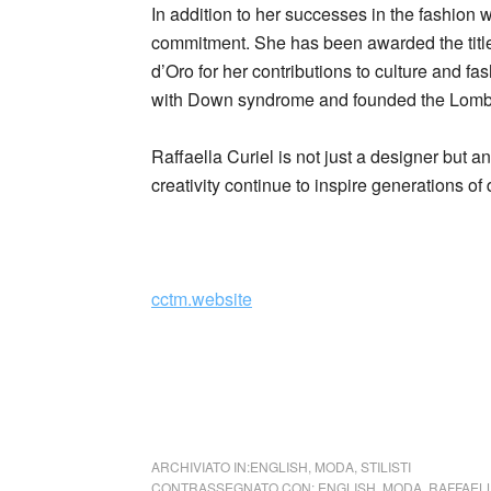
In addition to her successes in the fashion w
commitment. She has been awarded the titl
d’Oro for her contributions to culture and fa
with Down syndrome and founded the Lomb
Raffaella Curiel is not just a designer but an
creativity continue to inspire generations o
_
cctm.website
cctm moda
ARCHIVIATO IN:
ENGLISH
,
MODA
,
STILISTI
CONTRASSEGNATO CON:
ENGLISH
,
MODA
,
RAFFAEL