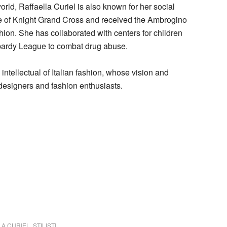
orld, Raffaella Curiel is also known for her social
e of Knight Grand Cross and received the Ambrogino
shion. She has collaborated with centers for children
ardy League to combat drug abuse.
 intellectual of Italian fashion, whose vision and
f designers and fashion enthusiasts.
LA CURIEL
,
STILISTI