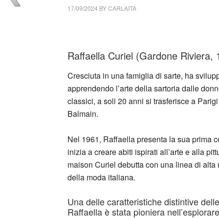
17/09/2024
BY
CARLAITA
cctm collettivo culturale tuttomondo Raffaella
Raffaella Curiel (Gardone Riviera, 1
Cresciuta in una famiglia di sarte, ha svilu
apprendendo l’arte della sartoria dalle donn
classici, a soli 20 anni si trasferisce a Pari
Balmain.
Nel 1961, Raffaella presenta la sua prima col
inizia a creare abiti ispirati all’arte e alla p
maison Curiel debutta con una linea di alta
della moda italiana.
Una delle caratteristiche distintive del
Raffaella è stata pioniera nell’esplorare 