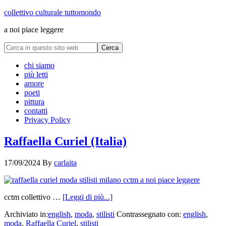
collettivo culturale tuttomondo
a noi piace leggere
chi siamo
più letti
amore
poeti
pittura
contatti
Privacy Policy
Raffaella Curiel (Italia)
17/09/2024
By
carlaita
cctm collettivo …
[Leggi di più...]
Archiviato in:
english
,
moda
,
stilisti
Contrassegnato con:
english
,
moda
,
Raffaella Curiel
,
stilisti