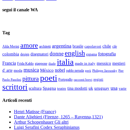
segui il canale WA
Tag
amore
argentina
chile
brasile
capolavori
Alda Merini
cile
architetti
english
donne
fotografia
colombia
disegnatori
espana
design
italia
Francia
messico
made in italy
mestieri
Frida Kahlo
giappone
iliade
musica
nobel
México
d' arte
moda
pablo neruda
perù
Pier
Philippe Jaroussky
poeti
pittura
registi
Paolo Pasolini
Portogallo
racconti brevi
scrittori
usa
Spagna
scultura
uk
uruguay
teatro
tina modotti
varie
Articoli recenti
Henri Matisse (France)
Dante Alighieri (Firenze, 1265 – Ravenna,1321)
Arthur Schopenhauer Gli altri
Luigi Serafini Codex Seraphinianus