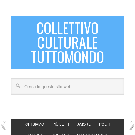
COLLETTIVO
CULTURALE
TUTTOMONDO
CHI SIAMO
PIÙ LETTI
AMORE
POETI
PITTURA
CONTATTI
PRIVACY POLICY