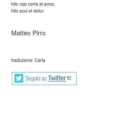
hilo rojo corta el amor,
hilo azul el dolor.
_
Matteo Pirro
_
traduzione: Carla
Matteo Pirro (Civitanova Marche 03 Marzo 1992) a iniziato
a scrivere all’età di 22 anni e ha pubblicato il suo primo
libro, edito dalla BookSprint edizioni “Resta in piedi anche
se in piedi non resta nulla” nel Novembre 2017.
Nel 2019 ha pubblicato “Per ogni lacrima che scende