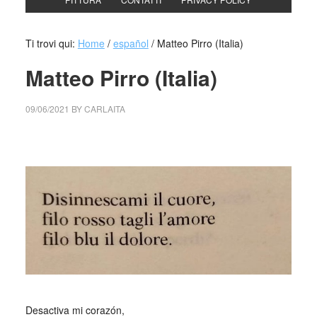
Ti trovi qui:
Home
/
español
/
Matteo Pirro (Italia)
Matteo Pirro (Italia)
09/06/2021
BY
CARLAITA
centro cultural tina modotti Matteo Pirro
_
Desactiva mi corazón,