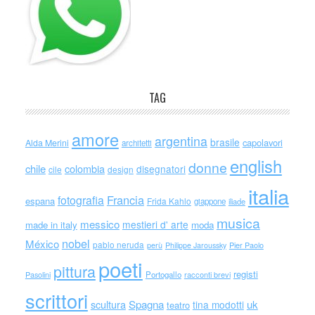
TAG
amore
argentina
brasile
capolavori
Alda Merini
architetti
english
donne
chile
colombia
disegnatori
cile
design
italia
Francia
fotografia
espana
Frida Kahlo
giappone
iliade
musica
messico
mestieri d' arte
made in italy
moda
nobel
México
pablo neruda
perù
Philippe Jaroussky
Pier Paolo
poeti
pittura
registi
Portogallo
racconti brevi
Pasolini
scrittori
scultura
Spagna
uk
tina modotti
teatro