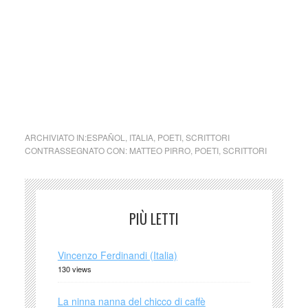
Scrivere è come restare nudi di fronte al mondo. E il
mondo ti vede. Ti giudica, nota i tuoi difetti, le tue ferite, le
tue cicatrici, le tue storie.
Ho scritto gran parte del libro nel momento peggiore della
mia vita.
E allora la mia salvezza è stata quella di aver avuto il
coraggio d’inventarmi una via d’uscita.”
ARCHIVIATO IN:
ESPAÑOL
,
ITALIA
,
POETI
,
SCRITTORI
CONTRASSEGNATO CON:
MATTEO PIRRO
,
POETI
,
SCRITTORI
PIÙ LETTI
Vincenzo Ferdinandi (Italia)
130 views
La ninna nanna del chicco di caffè