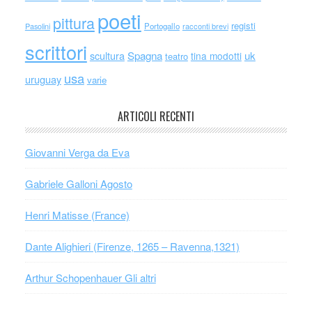
poeti
pittura
registi
Portogallo
racconti brevi
Pasolini
scrittori
scultura
Spagna
uk
tina modotti
teatro
usa
uruguay
varie
ARTICOLI RECENTI
Giovanni Verga da Eva
Gabriele Galloni Agosto
Henri Matisse (France)
Dante Alighieri (Firenze, 1265 – Ravenna,1321)
Arthur Schopenhauer Gli altri