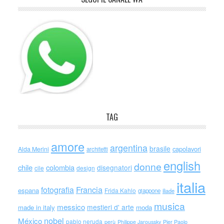
TAG
amore
argentina
brasile
capolavori
Alda Merini
architetti
english
donne
chile
colombia
disegnatori
cile
design
italia
Francia
fotografia
espana
Frida Kahlo
giappone
iliade
musica
messico
mestieri d' arte
made in italy
moda
nobel
México
pablo neruda
perù
Philippe Jaroussky
Pier Paolo