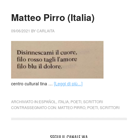
Matteo Pirro (Italia)
09/06/2021
BY
CARLAITA
centro cultural tina …
[Leggi di più...]
ARCHIVIATO IN:
ESPAÑOL
,
ITALIA
,
POETI
,
SCRITTORI
CONTRASSEGNATO CON:
MATTEO PIRRO
,
POETI
,
SCRITTORI
SEGUI IL CANALE WA