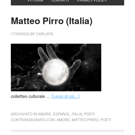
Matteo Pirro (Italia)
17/09/2022
BY
CARLAITA
collettivo culturale …
[Leggi di più...]
ARCHIVIATO IN:
AMORE
,
ESPAÑOL
,
ITALIA
,
POETI
CONTRASSEGNATO CON:
AMORE
,
MATTEO PIRRO
,
POETI