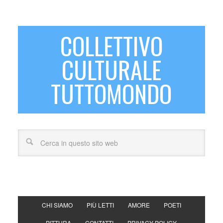
COLLETTIVO
CULTURALE
TUTTOMONDO
CHI SIAMO
PIÙ LETTI
AMORE
POETI
PITTURA
CONTATTI
PRIVACY POLICY