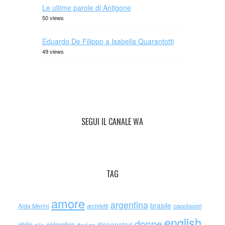
Le ultime parole di Antigone
50 views
Eduardo De Filippo a Isabella Quarantotti
49 views
SEGUI IL CANALE WA
TAG
amore
argentina
brasile
capolavori
Alda Merini
architetti
english
donne
chile
colombia
disegnatori
cile
design