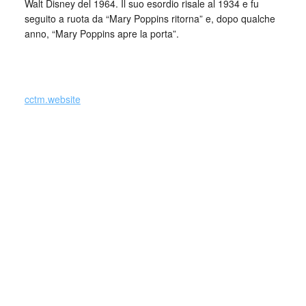
Walt Disney del 1964. Il suo esordio risale al 1934 e fu
seguito a ruota da “Mary Poppins ritorna” e, dopo qualche
anno, “Mary Poppins apre la porta”.
_
cctm.website
(Si precisa che la diffusione di testi o immagini è solo a
carattere divulgativo della cultura e senza alcuno scopo di
lucro, nè rappresenta una testata giornalistica in quanto
viene aggiornata senza alcuna periodicità specifica. Non
può pertanto considerarsi un prodotto editoriale ai sensi
della legge n. 62 del 7.03.2001.
Nel caso si dovesse involontariamente ledere un qualsiasi
copyright d’autore, il contenuto verrà rimosso
immediatamente su segnalazione del detentore dell’avente
diritto.)
cctm collettivo culturale tuttomondo Mary Poppins di