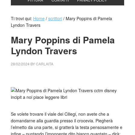
Ti trovi qui:
Home
/
scrittori
/
Mary Poppins di Pamela
Lyndon Travers
Mary Poppins di Pamela
Lyndon Travers
28/02/2024
BY
CARLAITA
cctm collettivo culturale tuttomondo Mary Poppins di
Pamela Lyndon Travers
_
Se volete trovare il viale dei Ciliegi, non avete che a
domandarne alla guardia presso il crocevia. Piegherà
l’elmetto da una parte, si gratterà la testa pensosamente e
infine – puntando l’imponente dito bianco guantato – dirà: