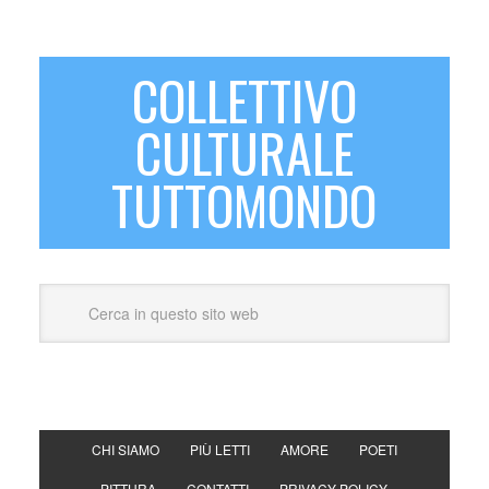
COLLETTIVO
CULTURALE
TUTTOMONDO
CHI SIAMO
PIÙ LETTI
AMORE
POETI
PITTURA
CONTATTI
PRIVACY POLICY