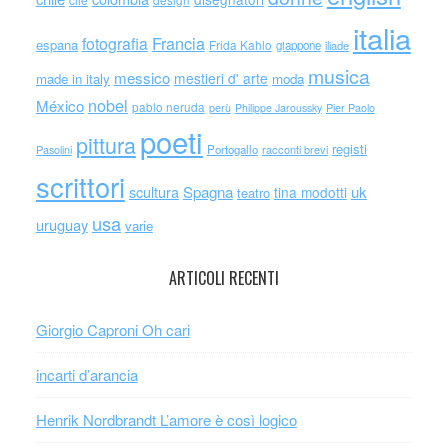
italia
Francia
fotografia
espana
Frida Kahlo
giappone
iliade
musica
messico
mestieri d' arte
made in italy
moda
nobel
México
pablo neruda
perù
Philippe Jaroussky
Pier Paolo
poeti
pittura
registi
Portogallo
racconti brevi
Pasolini
scrittori
scultura
Spagna
uk
tina modotti
teatro
usa
uruguay
varie
ARTICOLI RECENTI
Giorgio Caproni Oh cari
incarti d’arancia
Henrik Nordbrandt L’amore è così logico