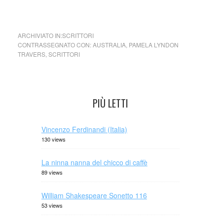
Pamela Lyndon Travers
ARCHIVIATO IN:
SCRITTORI
CONTRASSEGNATO CON:
AUSTRALIA
,
PAMELA LYNDON
TRAVERS
,
SCRITTORI
PIÙ LETTI
Vincenzo Ferdinandi (Italia)
130 views
La ninna nanna del chicco di caffè
89 views
William Shakespeare Sonetto 116
53 views