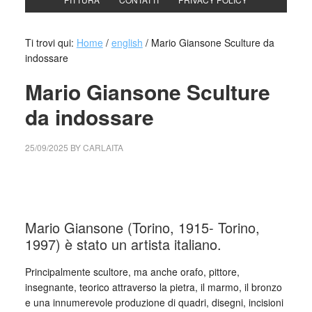
Ti trovi qui:
Home
/
english
/
Mario Giansone Sculture da
indossare
Mario Giansone Sculture
da indossare
25/09/2025
BY
CARLAITA
cctm collettivo culturale tuttomondo Mario Giansone
Sculture da indossare
Mario Giansone (Torino, 1915- Torino,
1997) è stato un artista italiano.
Principalmente scultore, ma anche orafo, pittore,
insegnante, teorico attraverso la pietra, il marmo, il bronzo
e una innumerevole produzione di quadri, disegni, incisioni