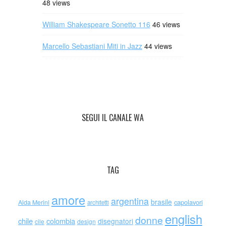
48 views
William Shakespeare Sonetto 116
46 views
Marcello Sebastiani Miti in Jazz
44 views
SEGUI IL CANALE WA
TAG
amore
argentina
brasile
capolavori
Alda Merini
architetti
english
donne
chile
colombia
disegnatori
cile
design