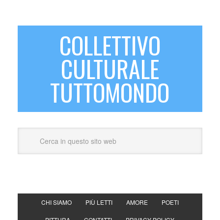
COLLETTIVO
CULTURALE
TUTTOMONDO
CHI SIAMO
PIÙ LETTI
AMORE
POETI
PITTURA
CONTATTI
PRIVACY POLICY