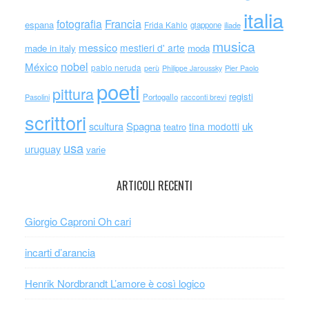
italia
Francia
fotografia
espana
Frida Kahlo
giappone
iliade
musica
messico
mestieri d' arte
made in italy
moda
nobel
México
pablo neruda
perù
Philippe Jaroussky
Pier Paolo
poeti
pittura
registi
Portogallo
racconti brevi
Pasolini
scrittori
scultura
Spagna
uk
tina modotti
teatro
usa
uruguay
varie
ARTICOLI RECENTI
Giorgio Caproni Oh cari
incarti d’arancia
Henrik Nordbrandt L’amore è così logico