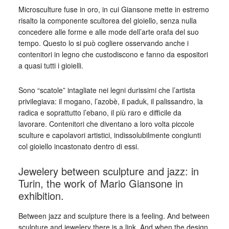
Microsculture fuse in oro, in cui Giansone mette in estremo
risalto la componente scultorea del gioiello, senza nulla
concedere alle forme e alle mode dell’arte orafa del suo
tempo. Questo lo si può cogliere osservando anche i
contenitori in legno che custodiscono e fanno da espositori
a quasi tutti i gioielli.
Sono “scatole” intagliate nei legni durissimi che l’artista
privilegiava: il mogano, l’azobè, il paduk, il palissandro, la
radica e soprattutto l’ebano, il più raro e difficile da
lavorare. Contenitori che diventano a loro volta piccole
sculture e capolavori artistici, indissolubilmente congiunti
col gioiello incastonato dentro di essi.
Jewelery between sculpture and jazz: in
Turin, the work of Mario Giansone in
exhibition.
Between jazz and sculpture there is a feeling. And between
sculpture and jewelery there is a link. And when the design