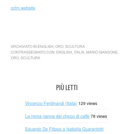
cctm.website
cctm collettivo culturale tuttomondo Mario Giansone
Sculture da indossare
ARCHIVIATO IN:
ENGLISH
,
ORO
,
SCULTURA
CONTRASSEGNATO CON:
ENGLISH
,
ITALIA
,
MARIO GIANSONE
,
ORO
,
SCULTURA
PIÙ LETTI
Vincenzo Ferdinandi (Italia)
129 views
La ninna nanna del chicco di caffè
78 views
Eduardo De Filippo a Isabella Quarantotti