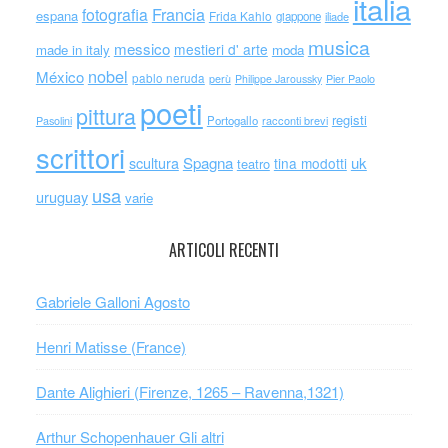
italia
Francia
fotografia
espana
Frida Kahlo
giappone
iliade
musica
messico
mestieri d' arte
made in italy
moda
nobel
México
pablo neruda
perù
Philippe Jaroussky
Pier Paolo
poeti
pittura
registi
Portogallo
racconti brevi
Pasolini
scrittori
scultura
Spagna
uk
tina modotti
teatro
usa
uruguay
varie
ARTICOLI RECENTI
Gabriele Galloni Agosto
Henri Matisse (France)
Dante Alighieri (Firenze, 1265 – Ravenna,1321)
Arthur Schopenhauer Gli altri