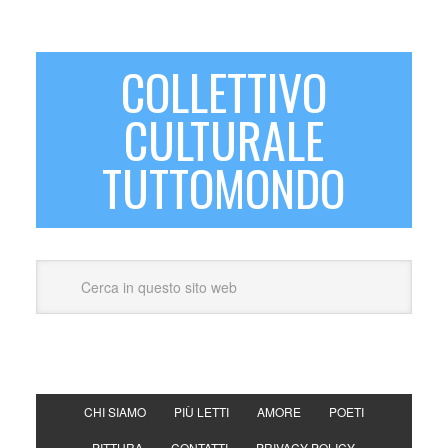
COLLETTIVO
CULTURALE
TUTTOMONDO
CHI SIAMO
PIÙ LETTI
AMORE
POETI
PITTURA
CONTATTI
PRIVACY POLICY