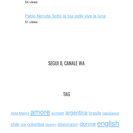
54 views
Pablo Neruda Sotto la tua pelle vive la luna
51 views
SEGUI IL CANALE WA
TAG
amore
argentina
brasile
capolavori
Alda Merini
architetti
english
donne
chile
colombia
disegnatori
cile
design