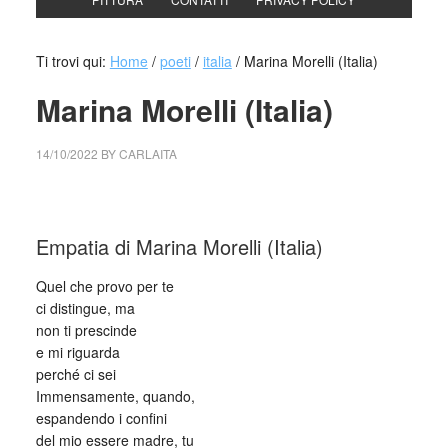
Ti trovi qui:
Home
/
poeti
/
italia
/
Marina Morelli (Italia)
Marina Morelli (Italia)
14/10/2022
BY
CARLAITA
collettivo culturale tuttomondo Marina Morelli (Italia)
Empatia di Marina Morelli (Italia)
Quel che provo per te
ci distingue, ma
non ti prescinde
e mi riguarda
perché ci sei
Immensamente, quando,
espandendo i confini
del mio essere madre, tu