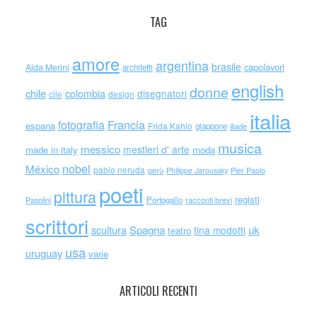
TAG
amore
argentina
brasile
capolavori
Alda Merini
architetti
english
donne
chile
colombia
disegnatori
cile
design
italia
Francia
fotografia
espana
Frida Kahlo
giappone
iliade
musica
messico
mestieri d' arte
made in italy
moda
nobel
México
pablo neruda
perù
Philippe Jaroussky
Pier Paolo
poeti
pittura
registi
Portogallo
racconti brevi
Pasolini
scrittori
scultura
Spagna
uk
tina modotti
teatro
usa
uruguay
varie
ARTICOLI RECENTI