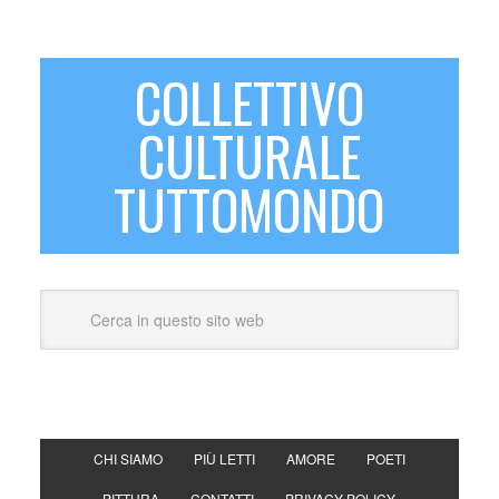
COLLETTIVO
CULTURALE
TUTTOMONDO
CHI SIAMO
PIÙ LETTI
AMORE
POETI
PITTURA
CONTATTI
PRIVACY POLICY