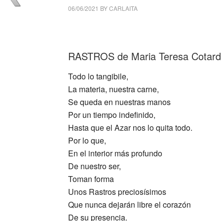
06/06/2021
BY
CARLAITA
centro cultural tina modotti Maria Teresa Cot
RASTROS de Maria Teresa Cotardo 
Todo lo tangibile,
La materia, nuestra carne,
Se queda en nuestras manos
Por un tiempo indefinido,
Hasta que el Azar nos lo quita todo.
Por lo que,
En el interior más profundo
De nuestro ser,
Toman forma
Unos Rastros preciosísimos
Que nunca dejarán libre el corazón
De su presencia.