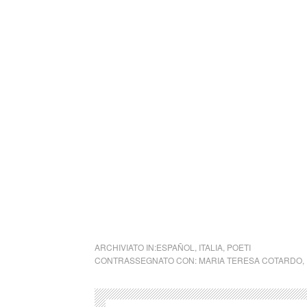
particolare e all’ arte in generale, nata nel
traduttore e scrittore italiano residente a B
Il nostro sito offre uno spazio gratuito alle v
un luogo virtuale di cultura e libertà.
Il CCTM è gestito da un gruppo di volontari
alcun scopo di lucro e che hanno pubblicato 
post su FB , Twitter e Pinterest in oltre 6 anni 
E’ stato anche creato il canale Telegram e
su Instagram.
ARCHIVIATO IN:
ESPAÑOL
,
ITALIA
,
POETI
CONTRASSEGNATO CON:
MARIA TERESA COTARDO
,