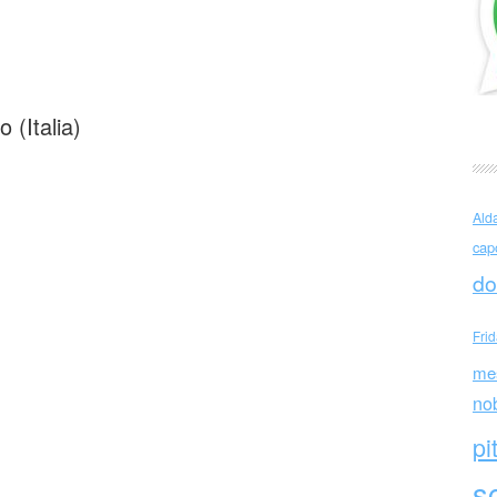
ardo (Italia)
(Italia)
Ald
cap
do
Fri
me
no
pi
sc