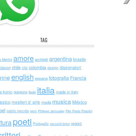
TAG
amore
argentina
brasile
a Merini
architetti
chile
colombia
disegnatori
olavori
cile
design
english
nne
Francia
fotografia
espana
italia
made in italy
da Kahlo
giappone
iliade
musica
ssico
México
mestieri d' arte
moda
bel
pablo neruda
perù
Philippe Jaroussky
Pier Paolo Pasolini
poeti
ttura
registi
Portogallo
racconti brevi
rittori