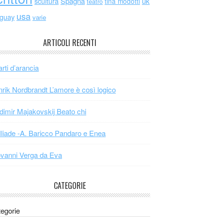
scultura
Spagna
uk
tina modotti
teatro
usa
uguay
varie
ARTICOLI RECENTI
arti d’arancia
rik Nordbrandt L’amore è così logico
dimir Majakovskij Beato chi
Iliade -A. Baricco Pandaro e Enea
vanni Verga da Eva
CATEGORIE
egorie