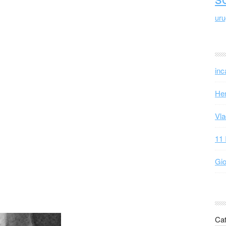
ur
inc
Hen
Vla
11 
Gio
Cat