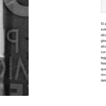
Si 
sol
alc
gio
alc
con
leg
Nel
qua
rim
det