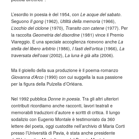
L’esordio in poesia è del 1954, con
Le acque del sabato
.
Seguono
Il gong
(1962),
Utilità della memoria
(1966),
L’occhio del ciclone
(1970),
Transito con catene
(1977). Per
la raccolta
Geometria del disordine
(1981) vince il Premio
Viareggio. E una speciale accoglienza ricevono anche
La
stella del libero arbitrio
(1986),
I fasti dell’ortica
(1966),
La
traversata dell’oasi
(2002),
La luna è già alta
(2006).
Ma il gioiello della sua produzione è il poema-romanzo
Giovanna d’Arco
(1990) con cui suggella la sua passione
per la figura della Pulzella d’Orléans.
Nel 1992 pubblica
Donne in poesia
. Tra gli altri ulteriori
contributi ricordiamo anche racconti, lavori teatrali e
memorabili traduzioni d’autore e scritti di critica. Il lungo
sodalizio con Eugenio Montale è testimoniato da 360
lettere del poeta, oggi custodite nell’archivio di Maria Corti
presso l’Università di Pavia, è stata anche presidente