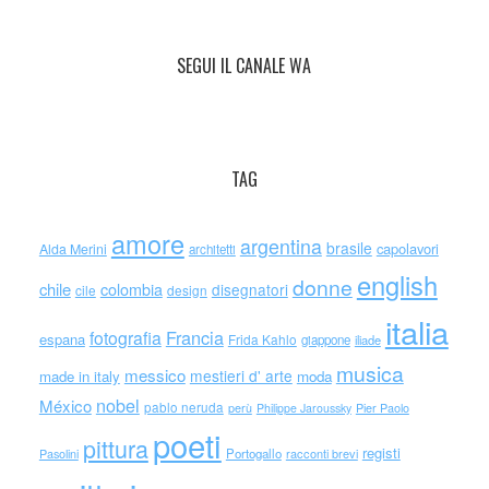
SEGUI IL CANALE WA
TAG
amore
argentina
brasile
capolavori
Alda Merini
architetti
english
donne
chile
colombia
disegnatori
cile
design
italia
Francia
fotografia
espana
Frida Kahlo
giappone
iliade
musica
messico
mestieri d' arte
made in italy
moda
nobel
México
pablo neruda
perù
Philippe Jaroussky
Pier Paolo
poeti
pittura
registi
Portogallo
racconti brevi
Pasolini