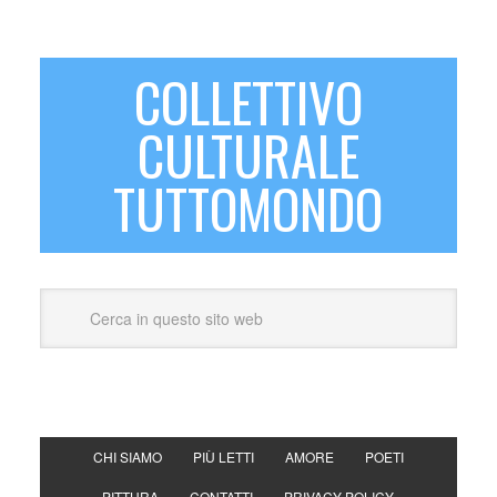
COLLETTIVO
CULTURALE
TUTTOMONDO
CHI SIAMO
PIÙ LETTI
AMORE
POETI
PITTURA
CONTATTI
PRIVACY POLICY