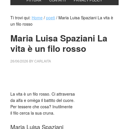
Ti trovi qui:
Home
/
poeti
/
Maria Luisa Spaziani La vita è
un filo rosso
Maria Luisa Spaziani La
vita è un filo rosso
26/06/2026
BY
CARLAITA
cctm collettivo culturale tuttomondo Maria Luisa Spaziani
La vita è un filo rosso
La vita è un filo rosso. Ci attraversa
da alfa e omèga il battito del cuore.
Per tessere che cosa? Inutilmente
il filo cerca la sua cruna.
Maria Luisa Spaziani