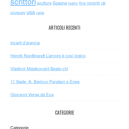
scrittori
scultura
Spagna
uk
tina modotti
teatro
usa
uruguay
varie
ARTICOLI RECENTI
incarti d’arancia
Henrik Nordbrandt L’amore è così logico
Vladimir Majakovskij Beato chi
11 Iliade -A. Baricco Pandaro e Enea
Giovanni Verga da Eva
CATEGORIE
Categorie