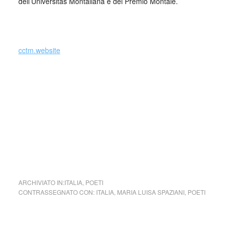
dell’Universitas Montaliana e del Premio Montale.
_
cctm.website
L’opera raccoglie circa trecento poesie d’amore, quasi tutte
composte di due sole quartine, e scritte in un arco di tempo
relativamente breve: dal 1998 ai primi mesi del 2001. Vari
sono i registri nel quali Maria Luisa Spaziani si muove in
questo libro, dal tono comico a quello ironico.
cctm collettivo culturale tuttomondo Maria
Luisa Spaziani La vita è un filo rosso
ARCHIVIATO IN:
ITALIA
,
POETI
CONTRASSEGNATO CON:
ITALIA
,
MARIA LUISA SPAZIANI
,
POETI