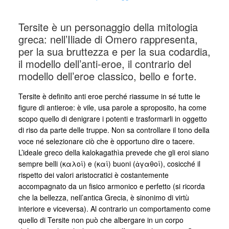
Tersite è un personaggio della mitologia
greca: nell’Iliade di Omero rappresenta,
per la sua bruttezza e per la sua codardia,
il modello dell’anti-eroe, il contrario del
modello dell’eroe classico, bello e forte.
Tersite è definito anti eroe perché riassume in sé tutte le
figure di antieroe: è vile, usa parole a sproposito, ha come
scopo quello di denigrare i potenti e trasformarli in oggetto
di riso da parte delle truppe. Non sa controllare il tono della
voce né selezionare ciò che è opportuno dire o tacere.
L’ideale greco della kalokagathìa prevede che gli eroi siano
sempre belli (καλοί) e (καί) buoni (ἀγαθοί), cosicché il
rispetto dei valori aristocratici è costantemente
accompagnato da un fisico armonico e perfetto (si ricorda
che la bellezza, nell’antica Grecia, è sinonimo di virtù
interiore e viceversa). Al contrario un comportamento come
quello di Tersite non può che albergare in un corpo