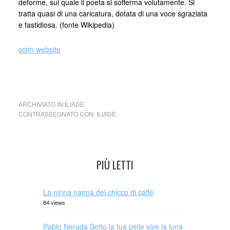
deforme, sul quale il poeta si sofferma volutamente. Si
tratta quasi di una caricatura, dotata di una voce sgraziata
e fastidiosa. (fonte Wikipedia)
cctm.website
collettivo culturale tuttomondo 05 iliade
ARCHIVIATO IN:
ILIADE
CONTRASSEGNATO CON:
ILIADE
PIÙ LETTI
La ninna nanna del chicco di caffè
84 views
Pablo Neruda Sotto la tua pelle vive la luna