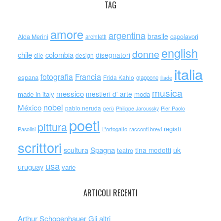
TAG
amore
argentina
brasile
capolavori
Alda Merini
architetti
english
donne
chile
colombia
disegnatori
cile
design
italia
Francia
fotografia
espana
Frida Kahlo
giappone
iliade
musica
messico
mestieri d' arte
made in italy
moda
nobel
México
pablo neruda
perù
Philippe Jaroussky
Pier Paolo
poeti
pittura
registi
Portogallo
racconti brevi
Pasolini
scrittori
scultura
Spagna
uk
tina modotti
teatro
usa
uruguay
varie
ARTICOLI RECENTI
Arthur Schopenhauer Gli altri