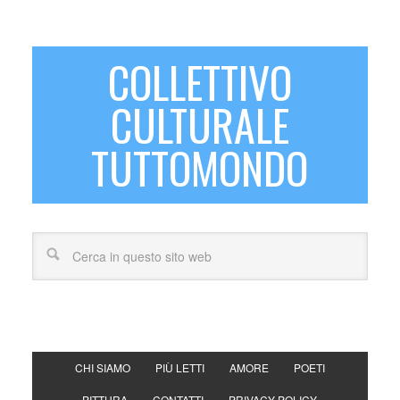
COLLETTIVO
CULTURALE
TUTTOMONDO
CHI SIAMO
PIÙ LETTI
AMORE
POETI
PITTURA
CONTATTI
PRIVACY POLICY