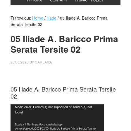
Ti trovi qui:
Home
/
iliade
/
05 Iliade A. Baricco Prima
Serata Tersite 02
05 Iliade A. Baricco Prima
Serata Tersite 02
26/06/2026
BY
CARLAITA
cctm collettivo culturale tuttomondo 05 iliade
05 Iliade A. Baricco Prima Serata Tersite
02
Video
Media error: Format(s) not supported or source(s) not
found
Player
Scarica il file: https://cctm.website/wp-
content/uploads/2023/02/05_Iliade-A.-Baricco-Prima-Serata-Tersite-