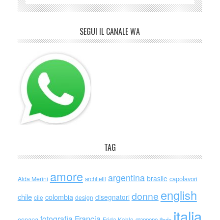
SEGUI IL CANALE WA
TAG
amore
argentina
brasile
capolavori
Alda Merini
architetti
english
donne
chile
colombia
disegnatori
cile
design
italia
Francia
fotografia
espana
Frida Kahlo
giappone
iliade