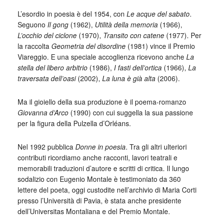
L’esordio in poesia è del 1954, con
Le acque del sabato
.
Seguono
Il gong
(1962),
Utilità della memoria
(1966),
L’occhio del ciclone
(1970),
Transito con catene
(1977). Per
la raccolta
Geometria del disordine
(1981) vince il Premio
Viareggio. E una speciale accoglienza ricevono anche
La
stella del libero arbitrio
(1986),
I fasti dell’ortica
(1966),
La
traversata dell’oasi
(2002),
La luna è già alta
(2006).
Ma il gioiello della sua produzione è il poema-romanzo
Giovanna d’Arco
(1990) con cui suggella la sua passione
per la figura della Pulzella d’Orléans.
Nel 1992 pubblica
Donne in poesia
. Tra gli altri ulteriori
contributi ricordiamo anche racconti, lavori teatrali e
memorabili traduzioni d’autore e scritti di critica. Il lungo
sodalizio con Eugenio Montale è testimoniato da 360
lettere del poeta, oggi custodite nell’archivio di Maria Corti
presso l’Università di Pavia, è stata anche presidente
dell’Universitas Montaliana e del Premio Montale.