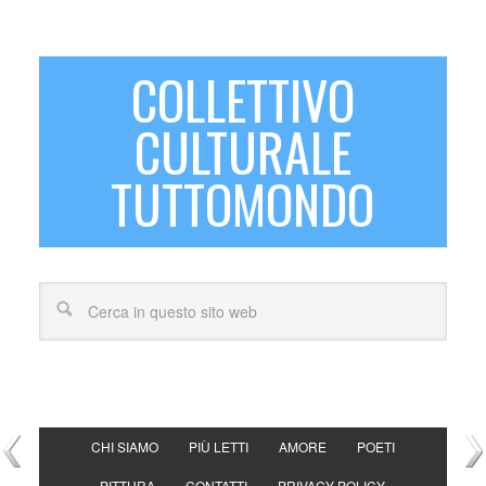
COLLETTIVO
CULTURALE
TUTTOMONDO
CHI SIAMO
PIÙ LETTI
AMORE
POETI
PITTURA
CONTATTI
PRIVACY POLICY