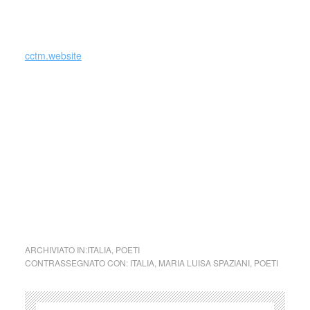
_
cctm.website
Si precisa che la diffusione di testi o immagini è solo a
carattere divulgativo della cultura e senza alcuno scopo di
lucro, nè rappresenta una testata giornalistica in quanto
viene aggiornata senza alcuna periodicità specifica. Non
può pertanto considerarsi un prodotto editoriale ai sensi
della legge n. 62 del 7.03.2001.
cctm collettivo culturale tuttomondo Maria
Luisa Spaziani Febbraio di cristallo
ARCHIVIATO IN:
ITALIA
,
POETI
CONTRASSEGNATO CON:
ITALIA
,
MARIA LUISA SPAZIANI
,
POETI