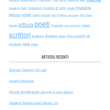
musica
messico
mestieri d' arte
made in italy
moda
nobel
México
pablo neruda
perù
Philippe Jaroussky
Pier Paolo
poeti
pittura
registi
Portogallo
racconti brevi
Pasolini
scrittori
scultura
Spagna
uk
tina modotti
teatro
usa
uruguay
varie
ARTICOLI RECENTI
Giorgio Caproni Oh cari
incarti d’arancia
Henrik Nordbrandt L’amore è così logico
Vladimir Majakovskij Beato chi