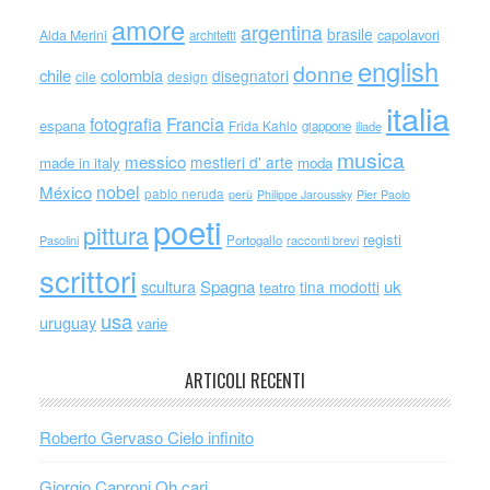
amore
argentina
brasile
capolavori
Alda Merini
architetti
english
donne
chile
colombia
disegnatori
cile
design
italia
Francia
fotografia
espana
Frida Kahlo
giappone
iliade
musica
messico
mestieri d' arte
made in italy
moda
nobel
México
pablo neruda
perù
Philippe Jaroussky
Pier Paolo
poeti
pittura
registi
Portogallo
racconti brevi
Pasolini
scrittori
scultura
Spagna
uk
tina modotti
teatro
usa
uruguay
varie
ARTICOLI RECENTI
Roberto Gervaso Cielo infinito
Giorgio Caproni Oh cari