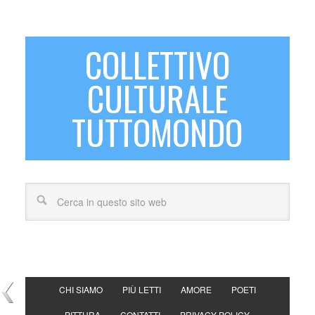
COLLETTIVO
CULTURALE
TUTTOMONDO
CHI SIAMO
PIÙ LETTI
AMORE
POETI
PITTURA
CONTATTI
PRIVACY POLICY