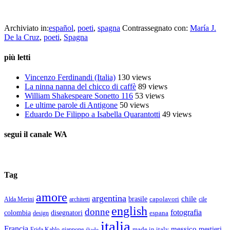
De la Cruz a noi piace leggere
Archiviato in:
español
,
poeti
,
spagna
Contrassegnato con:
María J.
De la Cruz
,
poeti
,
Spagna
più letti
Vincenzo Ferdinandi (Italia)
130 views
La ninna nanna del chicco di caffè
89 views
William Shakespeare Sonetto 116
53 views
Le ultime parole di Antigone
50 views
Eduardo De Filippo a Isabella Quarantotti
49 views
segui il canale WA
Tag
amore
argentina
chile
brasile
capolavori
Alda Merini
cile
architetti
english
donne
fotografia
colombia
disegnatori
espana
design
italia
Francia
messico
made in italy
mestieri
Frida Kahlo
giappone
iliade