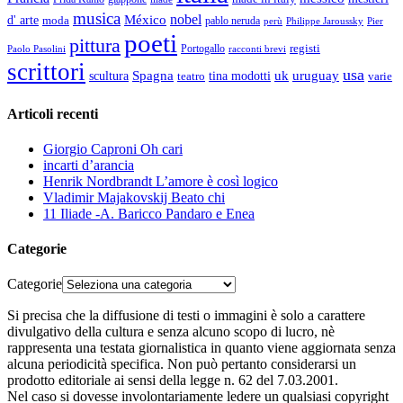
musica
nobel
México
d' arte
moda
pablo neruda
perù
Pier
Philippe Jaroussky
poeti
pittura
registi
Paolo Pasolini
Portogallo
racconti brevi
scrittori
usa
Spagna
scultura
uk
uruguay
teatro
tina modotti
varie
Articoli recenti
Giorgio Caproni Oh cari
incarti d’arancia
Henrik Nordbrandt L’amore è così logico
Vladimir Majakovskij Beato chi
11 Iliade -A. Baricco Pandaro e Enea
Categorie
Categorie
Si precisa che la diffusione di testi o immagini è solo a carattere
divulgativo della cultura e senza alcuno scopo di lucro, nè
rappresenta una testata giornalistica in quanto viene aggiornata senza
alcuna periodicità specifica. Non può pertanto considerarsi un
prodotto editoriale ai sensi della legge n. 62 del 7.03.2001.
Nel caso si dovesse involontariamente ledere un qualsiasi copyright