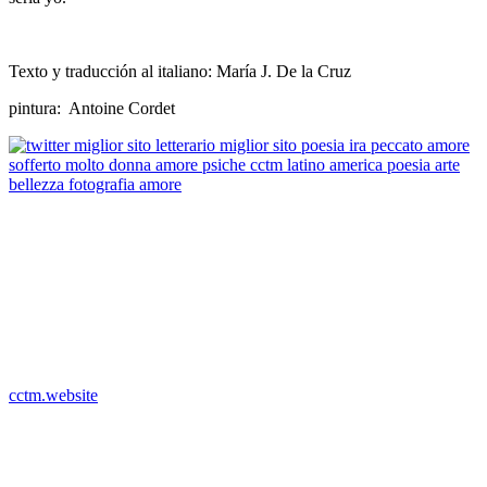
Texto y traducción al italiano: María J. De la Cruz
pintura: Antoine Cordet
Il Centro Cultural Tina Modotti è oggi una delle realtà più
interessanti, in Sud America, fra le tante che si occupano di cultura e
che, soprattutto, hanno un riferimento più o meno diretto con l’Italia.
Il Centro nasce su iniziativa di Antonio Nazzaro, poliedrica figura di
intellettuale, da quasi vent’anni trasferitosi nei paesi del Sud America
e dell’America Centrale, dove, fra Messico e Venezuela, ha dato vita
a numerosissime iniziative diventando un punto di riferimento per
chi ama la poesia, l’ arte, la bellezza e la cultura.
cctm.website
cctm poesia arte amore cultura bellezza
Texto y traducción al italiano: Maria J.