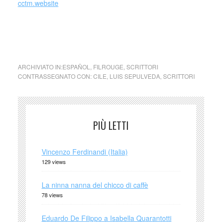
cctm.website
cctm cctm Storia di una lumaca che scoprì l’importanza
della lentezza Luis Sepúlveda lumaca
ARCHIVIATO IN:
ESPAÑOL
,
FILROUGE
,
SCRITTORI
CONTRASSEGNATO CON:
CILE
,
LUIS SEPULVEDA
,
SCRITTORI
PIÙ LETTI
Vincenzo Ferdinandi (Italia)
129 views
La ninna nanna del chicco di caffè
78 views
Eduardo De Filippo a Isabella Quarantotti