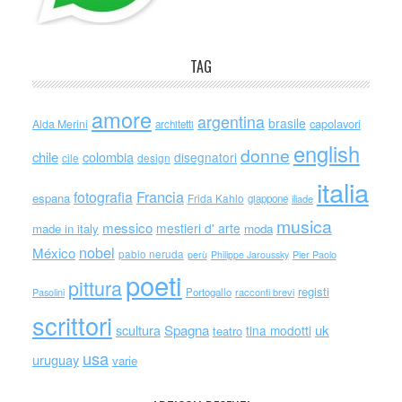
TAG
amore
argentina
brasile
capolavori
Alda Merini
architetti
english
donne
chile
colombia
disegnatori
cile
design
italia
Francia
fotografia
espana
Frida Kahlo
giappone
iliade
musica
messico
mestieri d' arte
made in italy
moda
nobel
México
pablo neruda
perù
Philippe Jaroussky
Pier Paolo
poeti
pittura
registi
Portogallo
racconti brevi
Pasolini
scrittori
scultura
Spagna
uk
tina modotti
teatro
usa
uruguay
varie