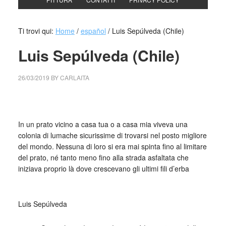
Ti trovi qui:
Home
/
español
/
Luis Sepúlveda (Chile)
Luis Sepúlveda (Chile)
26/03/2019
BY
CARLAITA
collettivo culturale tuttomondo Luis Sepúlveda lumaca
In un prato vicino a casa tua o a casa mia viveva una
colonia di lumache sicurissime di trovarsi nel posto migliore
del mondo. Nessuna di loro si era mai spinta fino al limitare
del prato, né tanto meno fino alla strada asfaltata che
iniziava proprio là dove crescevano gli ultimi fili d’erba
_
Luis Sepúlveda