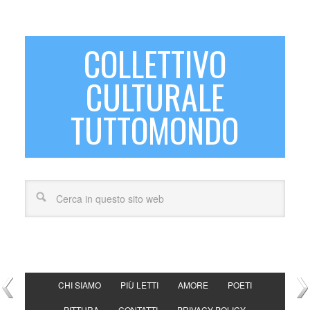
COLLETTIVO
CULTURALE
TUTTOMONDO
CHI SIAMO
PIÙ LETTI
AMORE
POETI
PITTURA
CONTATTI
PRIVACY POLICY