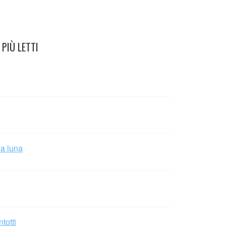
PIÙ LETTI
la luna
totti