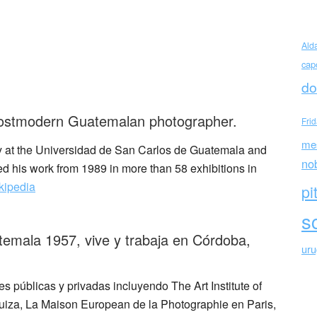
Ald
cap
 Palma (Guatemala)
do
postmodern Guatemalan photographer.
Fri
me
y at the Universidad de San Carlos de Guatemala and
no
d his work from 1989 in more than 58 exhibitions in
kipedia
pi
sc
emala 1957, vive y trabaja en Córdoba,
ur
es públicas y privadas incluyendo The Art Institute of
uiza, La Maison European de la Photographie en Paris,