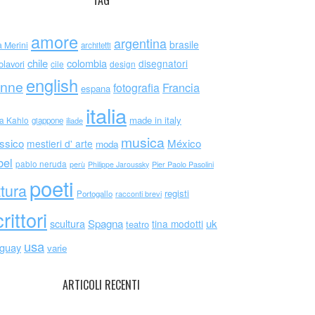
TAG
amore
argentina
brasile
a Merini
architetti
chile
colombia
disegnatori
olavori
cile
design
english
nne
Francia
fotografia
espana
italia
made in italy
da Kahlo
giappone
iliade
musica
ssico
México
mestieri d' arte
moda
bel
pablo neruda
perù
Philippe Jaroussky
Pier Paolo Pasolini
poeti
ttura
registi
Portogallo
racconti brevi
rittori
scultura
Spagna
uk
tina modotti
teatro
usa
uguay
varie
ARTICOLI RECENTI