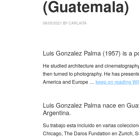
(Guatemala)
08/05/2021
BY
CARLAITA
centro cultural tina modotti Luis Gonzalez
Luis Gonzalez Palma (1957) is a 
He studied architecture and cinematograph
then turned to photography. He has presente
America and Europe …
keep on reading Wi
_
Luis Gonzalez Palma nace en Guat
Argentina.
Su trabajo esta incluido en varias coleccion
Chicago, The Daros Fundation en Zurich, S