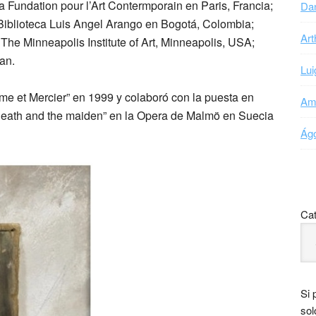
 Fundation pour l’Art Contermporain en Paris, Francia;
Dan
Biblioteca Luis Angel Arango en Bogotá, Colombia;
Art
he Minneapolis Institute of Art, Minneapolis, USA;
an.
Lui
 et Mercier” en 1999 y colaboró con la puesta en
Ama
death and the maiden” en la Opera de Malmö en Suecia
Ágo
Cat
Si 
sol