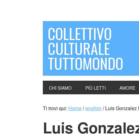
COLLETTIVO
CULTURALE
TUTTOMONDO
CHI SIAMO
PIÙ LETTI
AMORE
Ti trovi qui:
Home
/
english
/
Luis Gonzalez 
Luis Gonzale