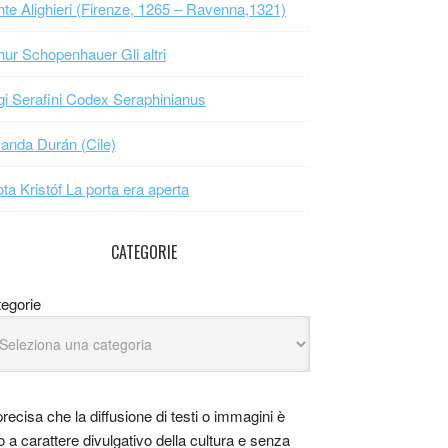
te Alighieri (Firenze, 1265 – Ravenna,1321)
hur Schopenhauer Gli altri
gi Serafini Codex Seraphinianus
nda Durán (Cile)
ta Kristóf La porta era aperta
CATEGORIE
egorie
precisa che la diffusione di testi o immagini è
o a carattere divulgativo della cultura e senza