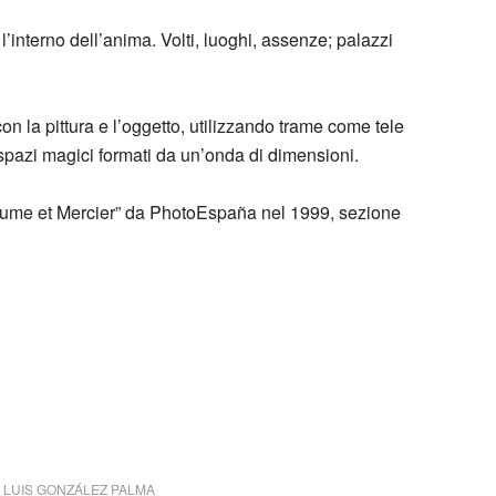
l’interno dell’anima. Volti, luoghi, assenze; palazzi
n la pittura e l’oggetto, utilizzando trame come tele
 spazi magici formati da un’onda di dimensioni.
“Baume et Mercier” da PhotoEspaña nel 1999, sezione
 – gelatin silver print with mixed media and collage
,
LUIS GONZÁLEZ PALMA