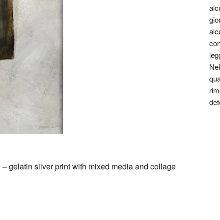
alc
gio
alc
con
leg
Nel
qua
rim
det
 – gelatin silver print with mixed media and collage