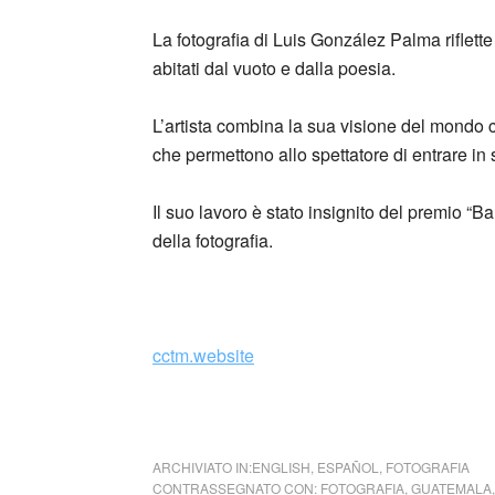
La fotografia di Luis González Palma riflette 
abitati dal vuoto e dalla poesia.
L’artista combina la sua visione del mondo co
che permettono allo spettatore di entrare in
Il suo lavoro è stato insignito del premio 
della fotografia.
cctm.website
opera: Luis González Palma,
La Luna
, 1989
ARCHIVIATO IN:
ENGLISH
,
ESPAÑOL
,
FOTOGRAFIA
CONTRASSEGNATO CON:
FOTOGRAFIA
,
GUATEMALA