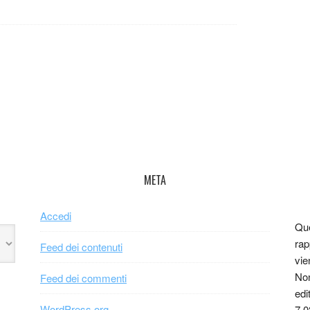
META
Accedi
Que
rap
Feed dei contenuti
vie
Non
Feed dei commenti
edi
WordPress.org
7.0