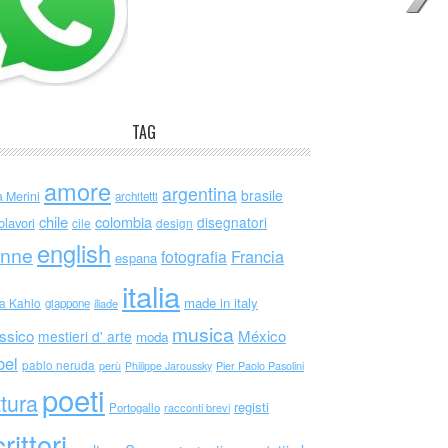
TAG
amore
argentina
brasile
a Merini
architetti
chile
colombia
disegnatori
olavori
cile
design
english
nne
Francia
fotografia
espana
italia
made in italy
da Kahlo
giappone
iliade
musica
ssico
México
mestieri d' arte
moda
bel
pablo neruda
perù
Philippe Jaroussky
Pier Paolo Pasolini
poeti
ttura
registi
Portogallo
racconti brevi
rittori