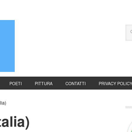
POETI
PITTURA
CONTATTI
PRIVACY POLIC
lia)
talia)