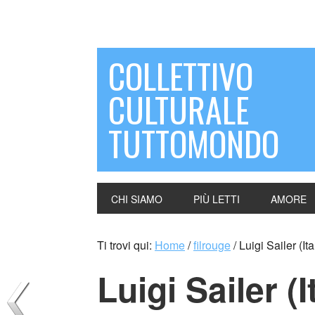
COLLETTIVO
CULTURALE
TUTTOMONDO
CHI SIAMO
PIÙ LETTI
AMORE
Ti trovi qui:
Home
/
filrouge
/
Luigi Sailer (Ita
Luigi Sailer (I