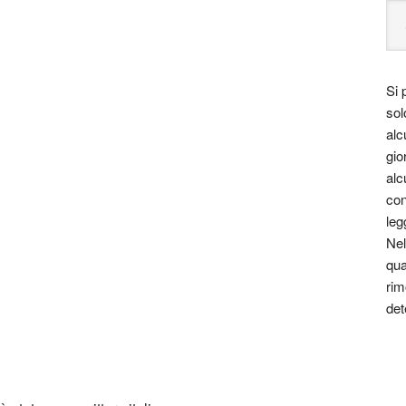
Si 
sol
alc
gio
alc
con
leg
Nel
qua
rim
det