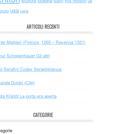
scultura
Spagna
uk
tina modotti
teatro
usa
uguay
varie
ARTICOLI RECENTI
te Alighieri (Firenze, 1265 – Ravenna,1321)
hur Schopenhauer Gli altri
gi Serafini Codex Seraphinianus
nda Durán (Cile)
ta Kristóf La porta era aperta
CATEGORIE
egorie