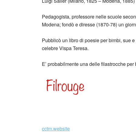
Luigi Sailer (Milano, 1825 – Modena, 1885) è 
Pedagogista, professore nelle scuole second
Modena; fondò e diresse (1870-78) un giornal
Pubblicò un libro di poesie per bimbi, sue e d
celebre Vispa Teresa.
E’ probabilmente una delle filastrocche per b
cctm.website