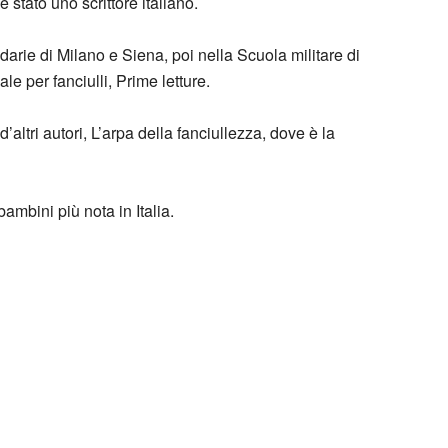
stato uno scrittore italiano.
arie di Milano e Siena, poi nella Scuola militare di
e per fanciulli, Prime letture.
’altri autori, L’arpa della fanciullezza, dove è la
ambini più nota in Italia.