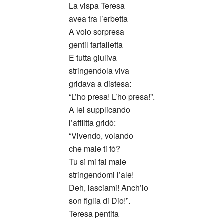
La vispa Teresa
avea tra l’erbetta
A volo sorpresa
gentil farfalletta
E tutta giuliva
stringendola viva
gridava a distesa:
“L’ho presa! L’ho presa!”.
A lei supplicando
l’afflitta gridò:
“Vivendo, volando
che male ti fò?
Tu sì mi fai male
stringendomi l’ale!
Deh, lasciami! Anch’io
son figlia di Dio!”.
Teresa pentita