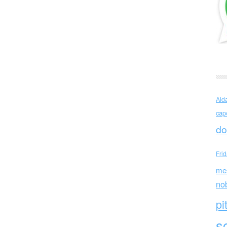
Ald
cap
do
Fri
me
no
pi
sc