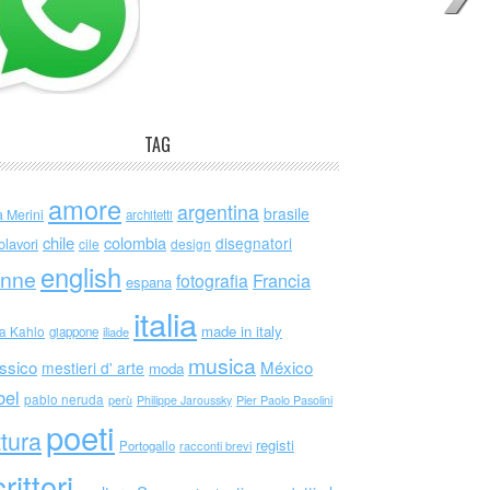
TAG
amore
argentina
brasile
a Merini
architetti
chile
colombia
disegnatori
olavori
cile
design
english
nne
Francia
fotografia
espana
italia
made in italy
da Kahlo
giappone
iliade
musica
ssico
México
mestieri d' arte
moda
bel
pablo neruda
perù
Philippe Jaroussky
Pier Paolo Pasolini
poeti
ttura
registi
Portogallo
racconti brevi
rittori