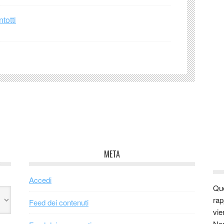
totti
META
Accedi
Que
rap
Feed dei contenuti
vie
Non