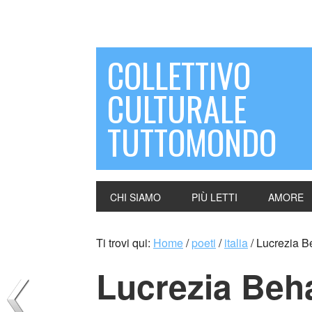
COLLETTIVO
CULTURALE
TUTTOMONDO
CHI SIAMO
PIÙ LETTI
AMORE
Ti trovi qui:
Home
/
poeti
/
italia
/
Lucrezia Be
Lucrezia Beha 