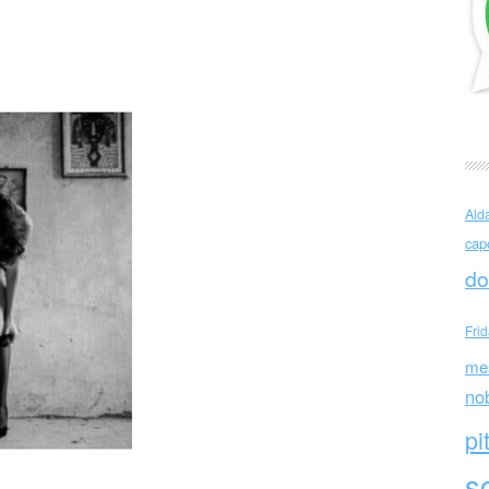
ha
Ald
cap
do
Fri
me
no
pi
sc