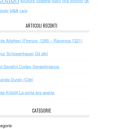
scultura
Spagna
uk
tina modotti
teatro
usa
uguay
varie
ARTICOLI RECENTI
te Alighieri (Firenze, 1265 – Ravenna,1321)
hur Schopenhauer Gli altri
gi Serafini Codex Seraphinianus
nda Durán (Cile)
ta Kristóf La porta era aperta
CATEGORIE
egorie