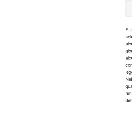
za, far nascere una riflessione, dare meraviglia in
ssere perduta e stimolare la curiosità e la voglia di
 tutta la bellezza di luci, colori e d’ombre.
Si 
pinto, o qualunque altra forma artistica che vi
sol
st.
alc
gio
ini è solo a carattere divulgativo della cultura e senza
alc
estata giornalistica in quanto viene aggiornata senza
con
o considerarsi un prodotto editoriale ai sensi della
leg
Nel
 un qualsiasi copyright d’autore, il contenuto verrà
qua
rim
detentore dell’avente diritto.)
det
tomondo cctm