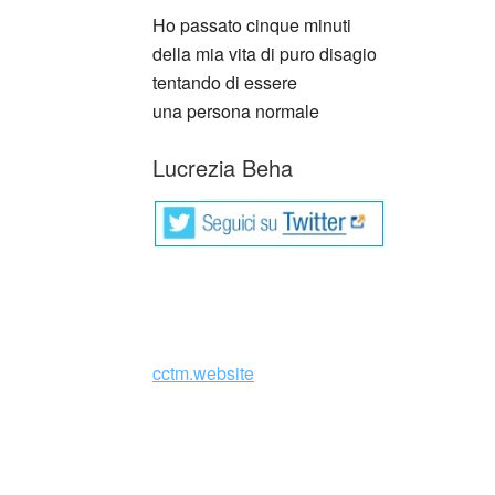
Ho passato cinque minuti
della mia vita di puro disagio
tentando di essere
una persona normale
Lucrezia Beha
_
cctm.website
Collettivo Culturale TuttoMondo vuo
forme dell’arte, della cultura e del