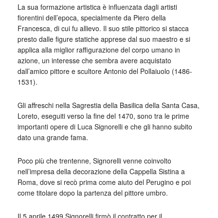
La sua formazione artistica è influenzata dagli artisti
fiorentini dell’epoca, specialmente da Piero della
Francesca, di cui fu allievo. Il suo stile pittorico si stacca
presto dalle figure statiche apprese dal suo maestro e si
applica alla miglior raffigurazione del corpo umano in
azione, un interesse che sembra avere acquistato
dall’amico pittore e scultore Antonio del Pollaiuolo (1486-
1531).
Gli affreschi nella Sagrestia della Basilica della Santa Casa,
Loreto, eseguiti verso la fine del 1470, sono tra le prime
importanti opere di Luca Signorelli e che gli hanno subito
dato una grande fama.
Poco più che trentenne, Signorelli venne coinvolto
nell’impresa della decorazione della Cappella Sistina a
Roma, dove si recò prima come aiuto del Perugino e poi
come titolare dopo la partenza del pittore umbro.
Il 5 aprile 1499 Signorelli firmò il contratto per il