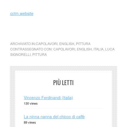
cctm.website
cappella Brizio
, duomo di Orvieto
ARCHIVIATO IN:
CAPOLAVORI
,
ENGLISH
,
PITTURA
CONTRASSEGNATO CON:
CAPOLAVORI
,
ENGLISH
,
ITALIA
,
LUCA
SIGNORELLI
,
PITTURA
PIÙ LETTI
Vincenzo Ferdinandi (Italia)
130 views
La ninna nanna del chicco di caffè
89 views