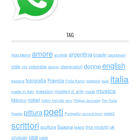
TAG
amore
argentina
brasile
capolavori
Alda Merini
architetti
english
donne
chile
colombia
disegnatori
cile
design
italia
Francia
fotografia
espana
Frida Kahlo
giappone
iliade
musica
messico
mestieri d' arte
made in italy
moda
nobel
México
pablo neruda
perù
Philippe Jaroussky
Pier Paolo
poeti
pittura
registi
Portogallo
racconti brevi
Pasolini
scrittori
scultura
Spagna
uk
tina modotti
teatro
usa
uruguay
varie