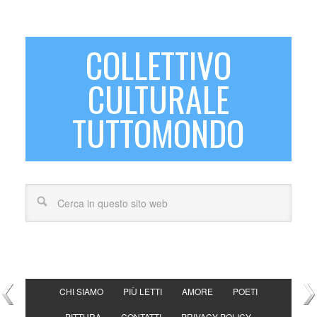
COLLETTIVO
CULTURALE
TUTTOMONDO
CHI SIAMO
PIÙ LETTI
AMORE
POETI
PITTURA
CONTATTI
PRIVACY POLICY