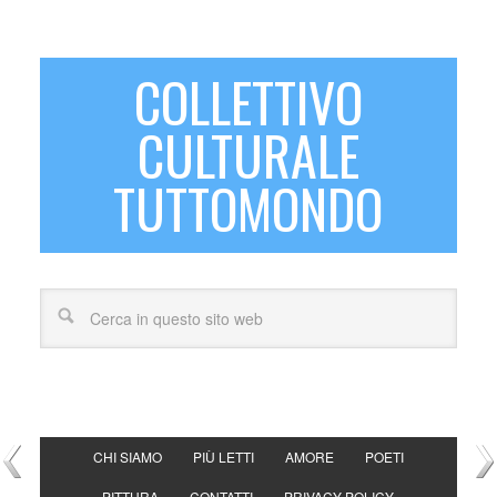
COLLETTIVO
CULTURALE
TUTTOMONDO
CHI SIAMO
PIÙ LETTI
AMORE
POETI
PITTURA
CONTATTI
PRIVACY POLICY