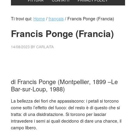
Ti trovi qui:
Home
/
français
/
Francis Ponge (Francia)
Francis Ponge (Francia)
14/08/2023
BY
CARLAITA
cctm collettivo culturale tuttomondo Francis Ponge
(Francia)
di Francis Ponge (Montpellier, 1899 –Le
Bar-sur-Loup, 1988)
La bellezza dei fiori che appassiscono: i petali si torcono
come sotto l’effetto del fuoco: del resto è di questo che si
tratta: di una disidratazione. Si torcono per lasciar
intravedere i semi ai quali decidono di dare una chance, il
campo libero.