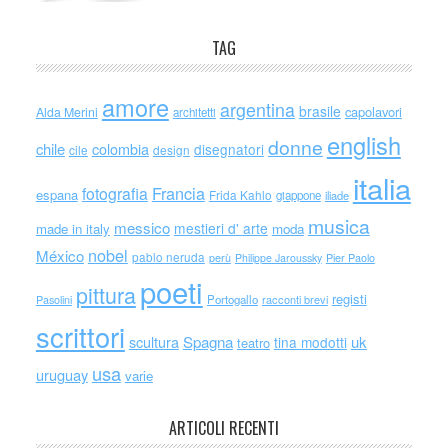
TAG
amore
argentina
brasile
capolavori
Alda Merini
architetti
english
donne
chile
colombia
disegnatori
cile
design
italia
Francia
fotografia
espana
Frida Kahlo
giappone
iliade
musica
messico
mestieri d' arte
made in italy
moda
nobel
México
pablo neruda
perù
Philippe Jaroussky
Pier Paolo
poeti
pittura
registi
Portogallo
racconti brevi
Pasolini
scrittori
scultura
Spagna
uk
tina modotti
teatro
usa
uruguay
varie
ARTICOLI RECENTI