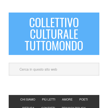
COLLETTIVO
CULTURALE
TUTTOMONDO
CHI SIAMO
PIÙ LETTI
AMORE
POETI
PITTURA
CONTATTI
PRIVACY POLICY