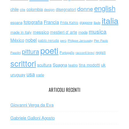
english
donne
chile
colombia
disegnatori
cile
design
italia
Francia
fotografia
espana
Frida Kahlo
giappone
iliade
musica
messico
mestieri d' arte
made in italy
moda
nobel
México
pablo neruda
perù
Philippe Jaroussky
Pier Paolo
poeti
pittura
registi
Portogallo
racconti brevi
Pasolini
scrittori
scultura
Spagna
uk
tina modotti
teatro
usa
uruguay
varie
ARTICOLI RECENTI
Giovanni Verga da Eva
Gabriele Galloni Agosto