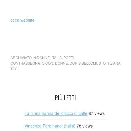
_
cctm.website
Ti abbraccio, Teheran
di Doris Bellomusto e Tiziana Tosi,
Le Pecore Nere, 2023
ARCHIVIATO IN:
DONNE
,
ITALIA
,
POETI
CONTRASSEGNATO CON:
DONNE
,
DORIS BELLOMUSTO
,
TIZIANA
TOSI
PIÙ LETTI
La ninna nanna del chicco di caffè
87 views
Vincenzo Ferdinandi (Italia)
78 views