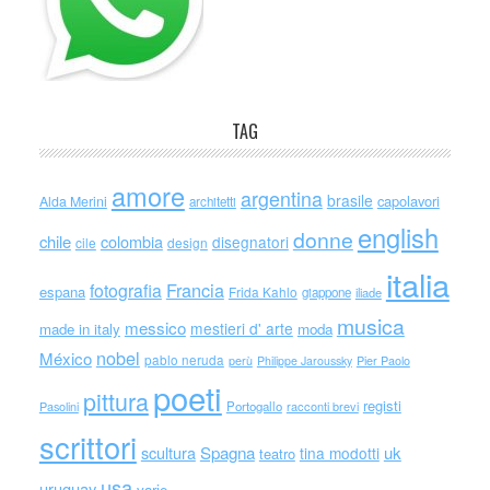
TAG
amore
argentina
brasile
capolavori
Alda Merini
architetti
english
donne
chile
colombia
disegnatori
cile
design
italia
Francia
fotografia
espana
Frida Kahlo
giappone
iliade
musica
messico
mestieri d' arte
made in italy
moda
nobel
México
pablo neruda
perù
Philippe Jaroussky
Pier Paolo
poeti
pittura
registi
Portogallo
racconti brevi
Pasolini
scrittori
scultura
Spagna
uk
tina modotti
teatro
usa
uruguay
varie