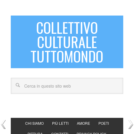
COLLETTIVO
CULTURALE
TUTTOMONDO
CHI SIAMO
PIÙ LETTI
AMORE
POETI
PITTURA
CONTATTI
PRIVACY POLICY