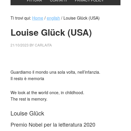
Ti trovi qui:
Home
/
english
/
Louise Glück (USA)
Louise Glück (USA)
21/10/2023
BY
CARLAITA
cctm collettivo culturale tuttomondo Louise Glück
Guardiamo il mondo una sola volta, nell’infanzia.
Il resto è memoria
We look at the world once, in childhood.
The rest is memory.
Louise Glück
Premio Nobel per la letteratura 2020