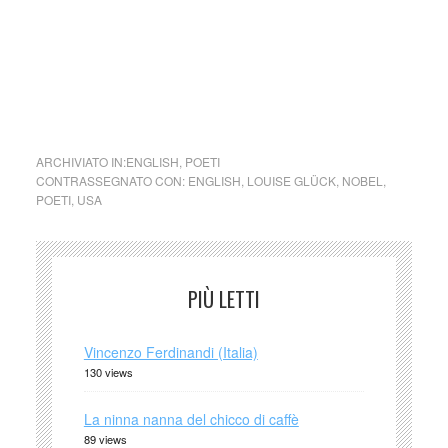
Nel 2020 per il Saggiatore vengono pubblicati: Averno e
L’Iris Selvatico. A queste segue Ararat (2021).
We look at the world once … Guardiamo il mondo una sola
volta … Louise Glück
ARCHIVIATO IN:
ENGLISH
,
POETI
CONTRASSEGNATO CON:
ENGLISH
,
LOUISE GLÜCK
,
NOBEL
,
POETI
,
USA
PIÙ LETTI
Vincenzo Ferdinandi (Italia)
130 views
La ninna nanna del chicco di caffè
89 views