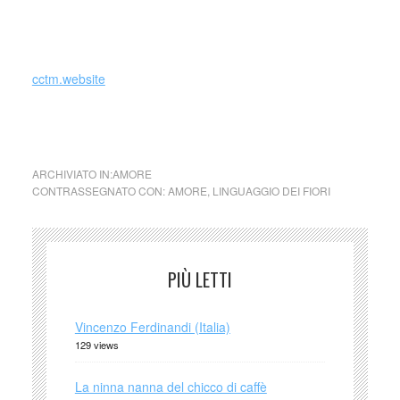
_
cctm.website
collettivo culturale tuttomondo linguaggio dei fiori – Camelia
ARCHIVIATO IN:
AMORE
CONTRASSEGNATO CON:
AMORE
,
LINGUAGGIO DEI FIORI
PIÙ LETTI
Vincenzo Ferdinandi (Italia)
129 views
La ninna nanna del chicco di caffè