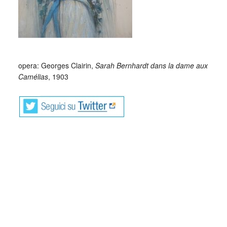
opera: Georges Clairin,
Sarah Bernhardt dans la dame aux
Camélias
, 1903
è un romanzo di
La signora delle camelie
Alexandre Dumas figlio, edito nel 1848.
Composto nello spazio di un mese, il romanzo (nel quale
la protagonista assume il nome di Marguerite Gautier) è la
trasposizione della storia d’amore dell’autore con Marie
Duplessis e rappresenta la vita e i segreti di quello che nel
dramma omonimo egli definisce “il demi-monde”.