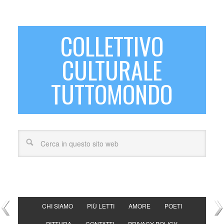
COLLETTIVO
CULTURALE
TUTTOMONDO
CHI SIAMO
PIÙ LETTI
AMORE
POETI
PITTURA
CONTATTI
PRIVACY POLICY