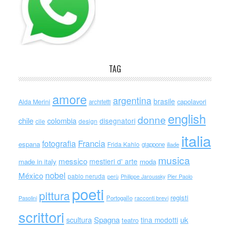
TAG
amore
argentina
brasile
capolavori
Alda Merini
architetti
english
donne
chile
colombia
disegnatori
cile
design
italia
Francia
fotografia
espana
Frida Kahlo
giappone
iliade
musica
messico
mestieri d' arte
made in italy
moda
nobel
México
pablo neruda
perù
Philippe Jaroussky
Pier Paolo
poeti
pittura
registi
Portogallo
racconti brevi
Pasolini
scrittori
scultura
Spagna
uk
tina modotti
teatro